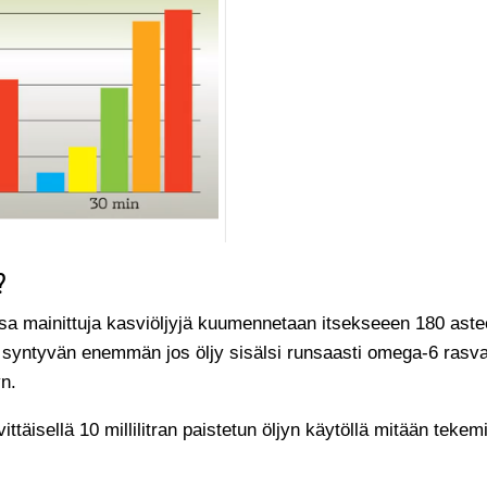
?
ssa mainittuja kasviöljyjä kuumennetaan itsekseeen 180 astee
ti syntyvän enemmän jos öljy sisälsi runsaasti omega-6 rasva
n.
vittäisellä 10 millilitran paistetun öljyn käytöllä mitään te