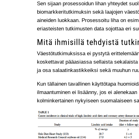
Sen sijaan prosessoidun lihan yhteydet suo
biomarkkeritutkimuksin sekä laajojen väest
aineiden luokkaan. Prosessoitu liha on esime
eriasteisten tutkimusten data sojottaa eri su
Mitä ihmisillä tehdyistä tutk
Väestötutkimuksissa ei pystytä erittelemään
koskettavat pääasiassa sellaista sekalaista
ja osa salaatinkastikkeiksi sekä muuhun ruu
Kun tällainen tavallinen käyttötapa huomioi
ilmaantuminen ei lisäänny, jos ei alenekaan
kolminkertainen nykyiseen suomalaiseen saa