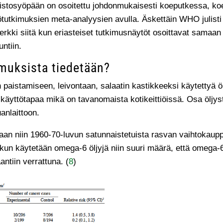
listosyöpään on osoitettu johdonmukaisesti koeputkessa, ko
ötutkimuksien meta-analyysien avulla. Äskettäin WHO julisti
rkki siitä kun eriasteiset tutkimusnäytöt osoittavat samaan 
untiin.
imuksista tiedetään?
 paistamiseen, leivontaan, salaatin kastikkeeksi käytettyä ö
 käyttötapaa mikä on tavanomaista kotikeittiöissä. Osa öljy
anlaittoon.
daan niin 1960-70-luvun satunnaistetuista rasvan vaihtokaup
 kun käytetään omega-6 öljyjä niin suuri määrä, että omega-
ntiin verrattuna. (
8
)