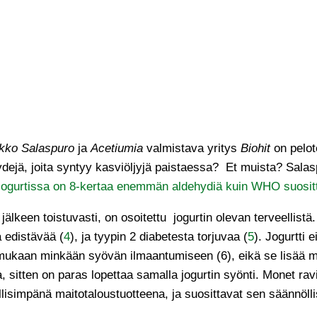
kko Salaspuro
ja
Acetiumia
valmistava yritys
Biohit
on pelote
hydejä, joita syntyy kasviöljyjä paistaessa? Et muista? Sala
jogurtissa on 8-kertaa enemmän aldehydiä kuin WHO suosit
 jälkeen toistuvasti, on osoitettu jogurtin olevan terveellis
 edistävää (
4
), ja tyypin 2 diabetesta torjuvaa (
5
). Jogurtti 
n mukaan minkään syövän ilmaantumiseen (6), eikä se lisä
a, sitten on paras lopettaa samalla jogurtin syönti. Monet r
ellisimpänä maitotaloustuotteena, ja suosittavat sen säännölli