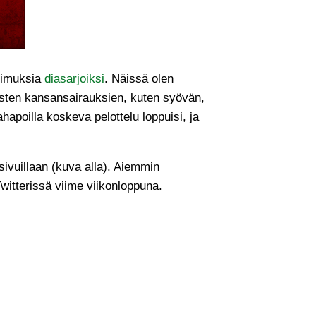
kimuksia
diasarjoiksi
. Näissä olen
isten kansansairauksien, kuten syövän,
ahapoilla koskeva pelottelu loppuisi, ja
sivuillaan (kuva alla). Aiemmin
Twitterissä viime viikonloppuna.