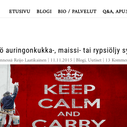
ETUSIVU
BLOGI
BIO / PALVELUT
Q&A, APU
ö auringonkukka-, maissi- tai rypsiöljy 
nnessä
Reijo Laatikainen
|
11.11.2015
|
Blogi
,
Uutiset
|
13 Kommen