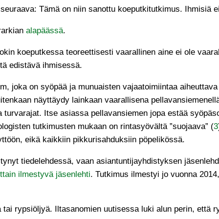
 seuraava: Tämä on niin sanottu koeputkitutkimus. Ihmisiä ei
rarkian
alapäässä
.
okin koeputkessa teoreettisesti vaarallinen aine ei ole vaaral
yttä edistävä ihmisessä.
, joka on syöpää ja munuaisten vajaatoimiintaa aiheuttava
itenkaan näyttäydy lainkaan vaarallisena pellavansiemenellä
 turvarajat. Itse asiassa pellavansiemen jopa estää syöpäsol
ologisten tutkimusten mukaan on rintasyövältä ”suojaava” (
3
ön, eikä kaikkiin pikkurisahduksiin pöpelikössä.
estynyt tiedelehdessä, vaan asiantuntijayhdistyksen jäsenle
ttain ilmestyvä jäsenlehti
. Tutkimus ilmestyi jo vuonna 2014,
tai rypsiöljyä. Iltasanomien uutisessa luki alun perin, että ry