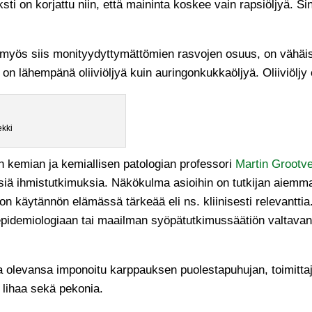
ti on korjattu niin, että maininta koskee vain rapsiöljyä. 
myös siis monityydyttymättömien rasvojen osuus, on vähäis
n lähempänä oliiviöljyä kuin auringonkukkaöljyä. Oliiviölj
ekki
en kemian ja kemiallisen patologian professori
Martin Grootve
iinisiä ihmistutkimuksia. Näkökulma asioihin on tutkijan aiem
 on käytännön elämässä tärkeää eli ns. kliinisesti relevantti
demiologiaan tai maailman syöpätutkimussäätiön valtavan la
sa olevansa imponoitu karppauksen puolestapuhujan, toimitt
a lihaa sekä pekonia.