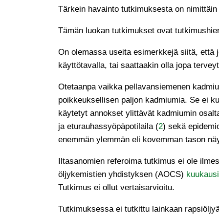
Tärkein havainto tutkimuksesta on nimittäin
Tämän luokan tutkimukset ovat tutkimushie
On olemassa useita esimerkkejä siitä, että j
käyttötavalla, tai saattaakin olla jopa terve
Otetaanpa vaikka pellavansiemenen kadmium
poikkeuksellisen paljon kadmiumia. Se ei ku
käytetyt annokset ylittävät kadmiumin osalta
ja eturauhassyöpäpotilaila (
2
) sekä epidemi
enemmän ylemmän eli kovemman tason näyttö
Iltasanomien referoima tutkimus ei ole ilm
öljykemistien yhdistyksen (AOCS)
kuukausi
Tutkimus ei ollut vertaisarvioitu.
Tutkimuksessa ei tutkittu lainkaan rapsiöljyä 