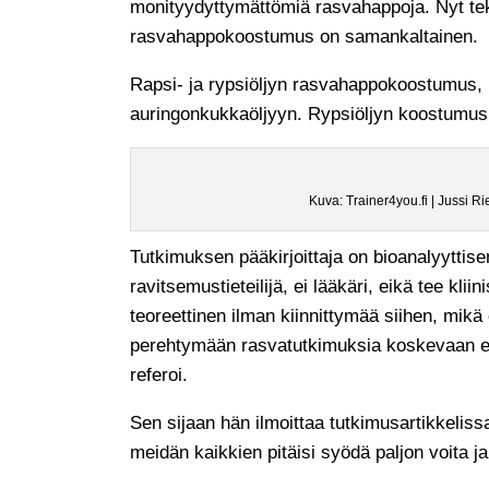
monityydyttymättömiä rasvahappoja. Nyt teks
rasvahappokoostumus on samankaltainen.
Rapsi- ja rypsiöljyn rasvahappokoostumus, 
auringonkukkaöljyyn. Rypsiöljyn koostumus o
Kuva: Trainer4you.fi | Jussi Ri
Tutkimuksen pääkirjoittaja on bioanalyyttis
ravitsemustieteilijä, ei lääkäri, eikä tee kl
teoreettinen ilman kiinnittymää siihen, mikä
perehtymään rasvatutkimuksia koskevaan epi
referoi.
Sen sijaan hän ilmoittaa tutkimusartikkelis
meidän kaikkien pitäisi syödä paljon voita j