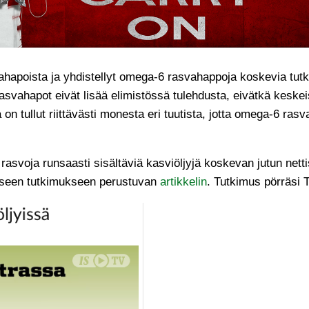
hapoista ja yhdistellyt omega-6 rasvahappoja koskevia tut
asvahapot eivät lisää elimistössä tulehdusta, eivätkä keske
 on tullut riittävästi monesta eri tuutista, jotta omega-6 rasv
rasvoja runsaasti sisältäviä kasviöljyjä koskevan jutun netti
aiseen tutkimukseen perustuvan
artikkelin
. Tutkimus pörräsi 