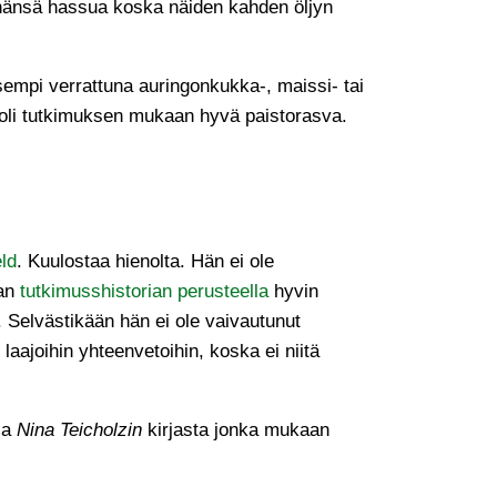
Sinänsä hassua koska näiden kahden öljyn
empi verrattuna auringonkukka-, maissi- tai
y oli tutkimuksen mukaan hyvä paistorasva.
ld
. Kuulostaa hienolta. Hän ei ole
man
tutkimusshistorian perusteella
hyvin
a. Selvästikään hän ei ole vaivautunut
ajoihin yhteenvetoihin, koska ei niitä
aja
Nina Teicholzin
kirjasta jonka mukaan