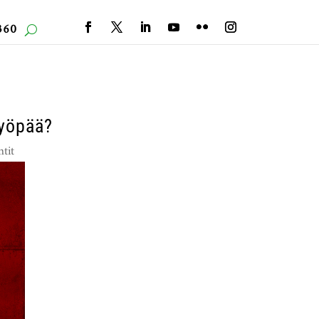
360
syöpää?
tit