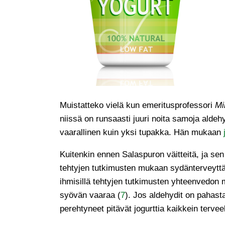
Muistatteko vielä kun emeritusprofessori
Mi
niissä on runsaasti juuri noita samoja alde
vaarallinen kuin yksi tupakka. Hän mukaan
Kuitenkin ennen Salaspuron väitteitä, ja sen
tehtyjen tutkimusten mukaan sydänterveyttä
ihmisillä tehtyjen tutkimusten yhteenvedo
syövän vaaraa (
7
). Jos aldehydit on pahast
perehtyneet pitävät jogurttia kaikkein terve