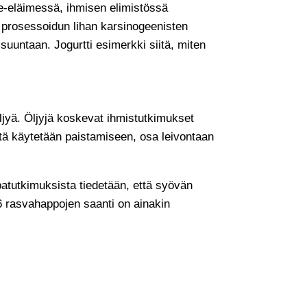
e-eläimessä, ihmisen elimistössä
 prosessoidun lihan karsinogeenisten
suuntaan. Jogurtti esimerkki siitä, miten
ljyä. Öljyjä koskevat ihmistutkimukset
stä käytetään paistamiseen, osa leivontaan
patutkimuksista tiedetään, että syövän
6 rasvahappojen saanti on ainakin