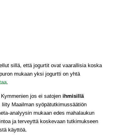
llut sillä, että jogurtit ovat vaarallisia koska
spuron mukaan yksi jogurtti on yhtä
taa
.
tä. Kymmenien jos ei satojen
ihmisillä
ei liity Maailman syöpätutkimussäätiön
ä meta-analyysin mukaan edes mahalaukun
avintoa ja terveyttä koskevaan tutkimukseen
stä käyttöä.