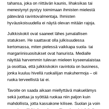
tahansa, joka on riittävän kaunis, lihaksikas tai
menestynyt pystyy toimimaan ihmisten mielestä
pätevänä ravintovalmentaja. Ihmisten
hyväuskoisuudella ei näytä olevan mitään rajoja.
Julkkiskokit ovat saaneet lähes jumalallisen
statuksen. He saattavat olla julkisuudessa
kertomassa, miten pielessä vaikkapa suola- tai
margariinisuositukset ovat hanurista. Medialle
näyttää harvemmin tulevan mieleen kyseenalaistaa
ja osoittaa, että julkkiskokin ravintola on business,
jonka kuuluu hivellä ruokailijan makuhermoja – oli
ruoka terveellistä tai ei.
Tavoite on saada aikaan miellyttävä makuelämys
sekä juottaa ja syöttää ruokaa niin paljon kuin
mahdollista, jotta kassakone kilisee. Suolan ja voin