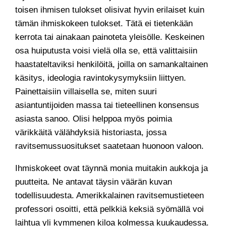
toisen ihmisen tulokset olisivat hyvin erilaiset kuin
tämän ihmiskokeen tulokset. Tätä ei tietenkään
kerrota tai ainakaan painoteta yleisölle. Keskeinen
osa huiputusta voisi vielä olla se, että valittaisiin
haastateltaviksi henkilöitä, joilla on samankaltainen
käsitys, ideologia ravintokysymyksiin liittyen.
Painettaisiin villaisella se, miten suuri
asiantuntijoiden massa tai tieteellinen konsensus
asiasta sanoo. Olisi helppoa myös poimia
värikkäitä välähdyksiä historiasta, jossa
ravitsemussuositukset saatetaan huonoon valoon.
Ihmiskokeet ovat täynnä monia muitakin aukkoja ja
puutteita. Ne antavat täysin väärän kuvan
todellisuudesta. Amerikkalainen ravitsemustieteen
professori osoitti, että pelkkiä keksiä syömällä voi
laihtua yli kymmenen kiloa kolmessa kuukaudessa.