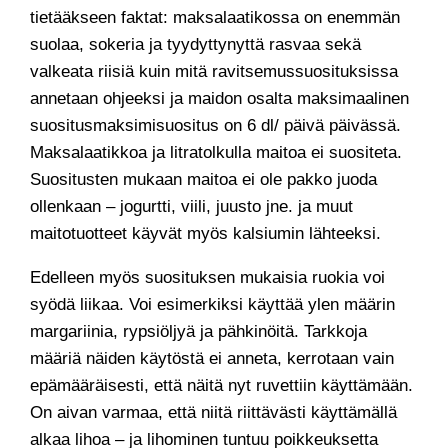
tietääkseen faktat: maksalaatikossa on enemmän
suolaa, sokeria ja tyydyttynyttä rasvaa sekä
valkeata riisiä kuin mitä ravitsemussuosituksissa
annetaan ohjeeksi ja maidon osalta maksimaalinen
suositusmaksimisuositus on 6 dl/ päivä päivässä.
Maksalaatikkoa ja litratolkulla maitoa ei suositeta.
Suositusten mukaan maitoa ei ole pakko juoda
ollenkaan – jogurtti, viili, juusto jne. ja muut
maitotuotteet käyvät myös kalsiumin lähteeksi.
Edelleen myös suosituksen mukaisia ruokia voi
syödä liikaa. Voi esimerkiksi käyttää ylen määrin
margariinia, rypsiöljyä ja pähkinöitä. Tarkkoja
määriä näiden käytöstä ei anneta, kerrotaan vain
epämääräisesti, että näitä nyt ruvettiin käyttämään.
On aivan varmaa, että niitä riittävästi käyttämällä
alkaa lihoa – ja lihominen tuntuu poikkeuksetta