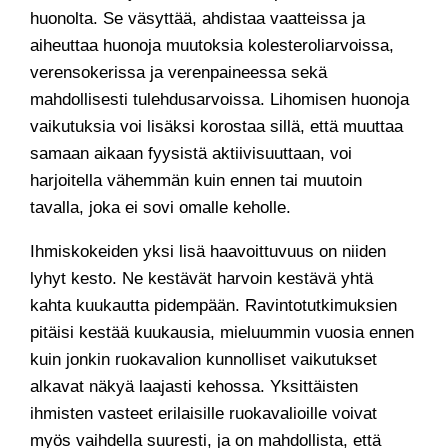
huonolta. Se väsyttää, ahdistaa vaatteissa ja
aiheuttaa huonoja muutoksia kolesteroliarvoissa,
verensokerissa ja verenpaineessa sekä
mahdollisesti tulehdusarvoissa. Lihomisen huonoja
vaikutuksia voi lisäksi korostaa sillä, että muuttaa
samaan aikaan fyysistä aktiivisuuttaan, voi
harjoitella vähemmän kuin ennen tai muutoin
tavalla, joka ei sovi omalle keholle.
Ihmiskokeiden yksi lisä haavoittuvuus on niiden
lyhyt kesto. Ne kestävät harvoin kestävä yhtä
kahta kuukautta pidempään. Ravintotutkimuksien
pitäisi kestää kuukausia, mieluummin vuosia ennen
kuin jonkin ruokavalion kunnolliset vaikutukset
alkavat näkyä laajasti kehossa. Yksittäisten
ihmisten vasteet erilaisille ruokavalioille voivat
myös vaihdella suuresti, ja on mahdollista, että