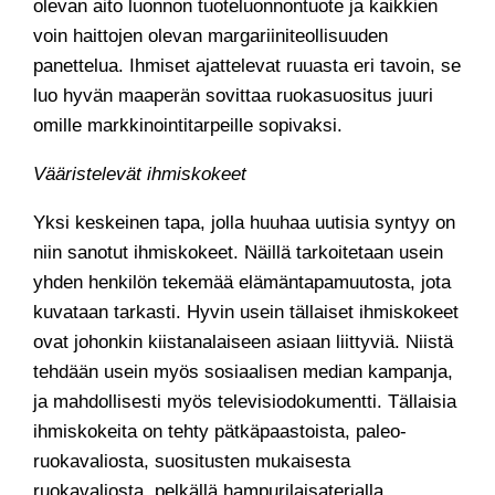
olevan aito luonnon tuoteluonnontuote ja kaikkien
voin haittojen olevan margariiniteollisuuden
panettelua. Ihmiset ajattelevat ruuasta eri tavoin, se
luo hyvän maaperän sovittaa ruokasuositus juuri
omille markkinointitarpeille sopivaksi.
Vääristelevät ihmiskokeet
Yksi keskeinen tapa, jolla huuhaa uutisia syntyy on
niin sanotut ihmiskokeet. Näillä tarkoitetaan usein
yhden henkilön tekemää elämäntapamuutosta, jota
kuvataan tarkasti. Hyvin usein tällaiset ihmiskokeet
ovat johonkin kiistanalaiseen asiaan liittyviä. Niistä
tehdään usein myös sosiaalisen median kampanja,
ja mahdollisesti myös televisiodokumentti. Tällaisia
ihmiskokeita on tehty pätkäpaastoista, paleo-
ruokavaliosta, suositusten mukaisesta
ruokavaliosta, pelkällä hampurilaisaterialla