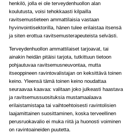
henkilö, jolla ei ole terveydenhuollon alan
koulutusta, voisi tehokkaasti kilpailla
ravitsemustieteen ammattilaisia vastaan
hyvinvointisektorilla, hänen tulee erilaistaa itsensä
ja siten erottua ravitsemusterapeuteista selvästi.
Terveydenhuollon ammattilaiset tarjoavat, tai
ainakin heidän pitäisi tarjota, tutkittuun tietoon
pohjautuvaa ravitsemusneuvontaa, mutta
itseoppineen ravintovalistajan on keksittävä toinen
keino. Yleensä tämä toinen keino noudattaa
seuraavaa kaavaa: valitaan joko julkeasti haastava
ja ravitsemussuosituksia mustamaalaava
erilaistamistapa tai vaihtoehtoisesti ravintolisien
laajamittainen suosittaminen, koska terveellinen
perusruokavalio ei muka riitä ja huonosti voiminen
on ravintoaineiden puutetta.