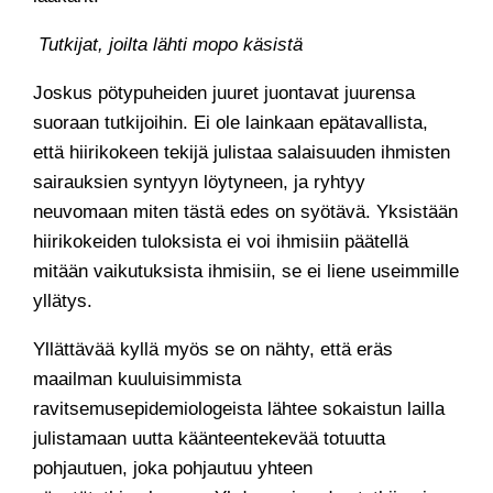
Tutkijat, joilta lähti mopo käsistä
Joskus pötypuheiden juuret juontavat juurensa
suoraan tutkijoihin. Ei ole lainkaan epätavallista,
että hiirikokeen tekijä julistaa salaisuuden ihmisten
sairauksien syntyyn löytyneen, ja ryhtyy
neuvomaan miten tästä edes on syötävä. Yksistään
hiirikokeiden tuloksista ei voi ihmisiin päätellä
mitään vaikutuksista ihmisiin, se ei liene useimmille
yllätys.
Yllättävää kyllä myös se on nähty, että eräs
maailman kuuluisimmista
ravitsemusepidemiologeista lähtee sokaistun lailla
julistamaan uutta käänteentekevää totuutta
pohjautuen, joka pohjautuu yhteen