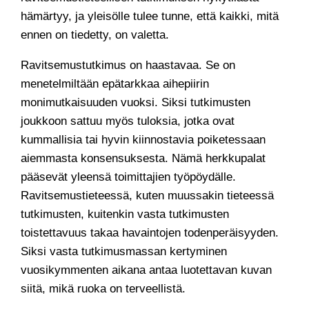
hämärtyy, ja yleisölle tulee tunne, että kaikki, mitä
ennen on tiedetty, on valetta.
Ravitsemustutkimus on haastavaa. Se on
menetelmiltään epätarkkaa aihepiirin
monimutkaisuuden vuoksi. Siksi tutkimusten
joukkoon sattuu myös tuloksia, jotka ovat
kummallisia tai hyvin kiinnostavia poiketessaan
aiemmasta konsensuksesta. Nämä herkkupalat
pääsevät yleensä toimittajien työpöydälle.
Ravitsemustieteessä, kuten muussakin tieteessä
tutkimusten, kuitenkin vasta tutkimusten
toistettavuus takaa havaintojen todenperäisyyden.
Siksi vasta tutkimusmassan kertyminen
vuosikymmenten aikana antaa luotettavan kuvan
siitä, mikä ruoka on terveellistä.