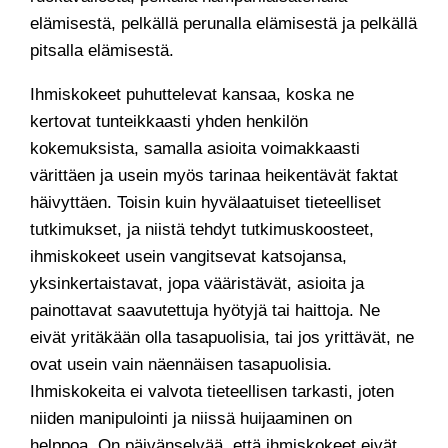
elämisestä, pelkällä perunalla elämisestä ja pelkällä
pitsalla elämisestä.
Ihmiskokeet puhuttelevat kansaa, koska ne
kertovat tunteikkaasti yhden henkilön
kokemuksista, samalla asioita voimakkaasti
värittäen ja usein myös tarinaa heikentävät faktat
häivyttäen. Toisin kuin hyvälaatuiset tieteelliset
tutkimukset, ja niistä tehdyt tutkimuskoosteet,
ihmiskokeet usein vangitsevat katsojansa,
yksinkertaistavat, jopa vääristävät, asioita ja
painottavat saavutettuja hyötyjä tai haittoja. Ne
eivät yritäkään olla tasapuolisia, tai jos yrittävät, ne
ovat usein vain näennäisen tasapuolisia.
Ihmiskokeita ei valvota tieteellisen tarkasti, joten
niiden manipulointi ja niissä huijaaminen on
helppoa. On päivänselvää, että ihmiskokeet eivät