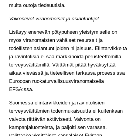
muita outoja tiedeuutisia.
Vaikenevat viranomaiset ja asiantuntijat
Lisäsyy enenevän pötypuheen yleistymiselle on
myös viranomaisten vähäiset resurssit ja
todellisten asiantuntijoiden hiljaisuus. Elintarvikkeita
ja ravintolisiä ei saa markkinoida perusteettomilla
terveysväittämillä. Väittämät pitää hyväksyttää
aikaa vievässä ja tieteellisen tarkassa prosessissa
Euroopan ruokaturvallisuusviranomaisella
EFSA:ssa.
Suomessa elintarvikkeiden ja ravintolisien
terveysväittämien todenmukaisuutta ei kuitenkaan
valvota riittävän aktiivisesti. Valvonta on
kampanjaluonteista, ja paljolti sen varassa,
valittaako yksittäiset kansalaiset Eviraan