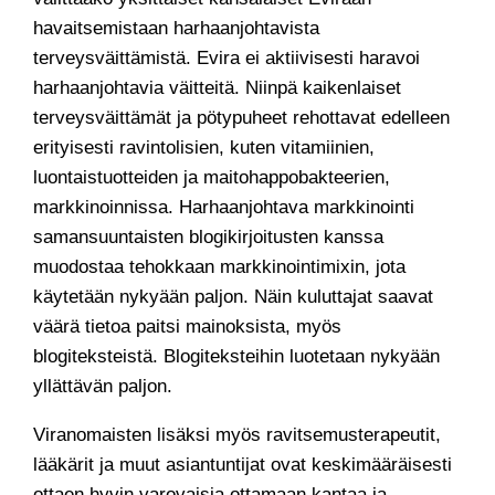
havaitsemistaan harhaanjohtavista
terveysväittämistä. Evira ei aktiivisesti haravoi
harhaanjohtavia väitteitä. Niinpä kaikenlaiset
terveysväittämät ja pötypuheet rehottavat edelleen
erityisesti ravintolisien, kuten vitamiinien,
luontaistuotteiden ja maitohappobakteerien,
markkinoinnissa. Harhaanjohtava markkinointi
samansuuntaisten blogikirjoitusten kanssa
muodostaa tehokkaan markkinointimixin, jota
käytetään nykyään paljon. Näin kuluttajat saavat
väärä tietoa paitsi mainoksista, myös
blogiteksteistä. Blogiteksteihin luotetaan nykyään
yllättävän paljon.
Viranomaisten lisäksi myös ravitsemusterapeutit,
lääkärit ja muut asiantuntijat ovat keskimääräisesti
ottaen hyvin varovaisia ottamaan kantaa ja