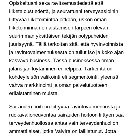
Opiskeltuani sekä ravitsemustiedettä että
liiketaloustiedettä, ja seurattuani terveysasioihin
liittyvää liiketoimintaa pitkään, uskon oman
liiketoiminnan erilaistamisen tarpeen olevan
suurimman yksittäisen tekijän pötypuheiden
juurisyynä. Tällä tarkoitan sitä, että hyvinvoinnista
ja ravintovalmennuksesta on tullut iso ja koko ajan
kasvava business. Tässä busineksessa oman
jalansijan löytäminen ei helppoa. Tärkeintä on
kohdeyleisön valikointi eli segmentointi, yleensä
vahva markkinointi ja oman palvelutuotteen
erilaistaminen muista.
Sairauden hoitoon liittyvää ravintovalmennusta ja
ruokavalioneuvontaa sairauden hoitoon liittyen saa
terveydenhuollossa antaa vain terveydenhuollon
ammattilaiset, jotka Valvira on laillistunut. Jotta