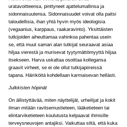
uratavoitteensa, pinttyneet ajattelumallinsa ja
sidonnaisuutensa. Sidonnaisuudet voivat olla paitsi
taloudellisia, ihan yhtä hyvin myös ideologisia
(vegaanius, karppaus, raakaravinto). Yksittäisten
tutkijoiden aiheuttamaa vahinkoa pahentaa usein
se, että muut saman alan tutkijat seuraavat asiaa
hiljaa vierestä ja murisevat tyytymättömyyttä hiljaa
itsekseen. Harva uskaltaa osoittaa kollegansa
graavit virheet, se ei ole ollut tutkijapiireissä
tapana. Häiriköitä kohdellaan karmaisevan hellästi.
Julkkisten höpinät
On ällistyttävää, miten näyttelijät, urheilijat ja kokit
ilman mitään ravitsemustieteen, lääketieteen tai
elintarviketieteen koulutusta kelpaavat ihmisille
terveysneuvojen antajiksi. Vaikuttaa siltä, että kuka