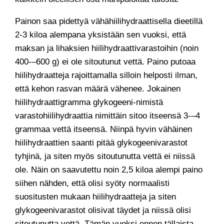
Painon saa pidettyä vähähiilihydraattisella dieetillä
2-3 kiloa alempana yksistään sen vuoksi, että
maksan ja lihaksien hiilihydraattivarastoihin (noin
400-–600 g) ei ole sitoutunut vettä. Paino putoaa
hiilihydraatteja rajoittamalla silloin helposti ilman,
että kehon rasvan määrä vähenee. Jokainen
hiilihydraattigramma glykogeeni-nimistä
varastohiilihydraattia nimittäin sitoo itseensä 3-–4
grammaa vettä itseensä. Niinpä hyvin vähäinen
hiilihydraattien saanti pitää glykogeenivarastot
tyhjinä, ja siten myös sitoutunutta vettä ei niissä
ole. Näin on saavutettu noin 2,5 kiloa alempi paino
siihen nähden, että olisi syöty normaalisti
suositusten mukaan hiilihydraatteja ja siten
glykogeenivarastot olisivat täydet ja niissä olisi
sitoutunutta vettä. Tämän vuoksi ennen tällaista