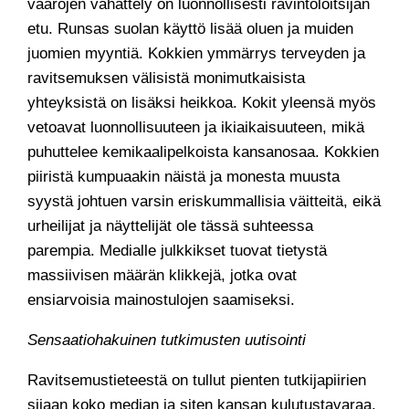
vaarojen vähättely on luonnollisesti ravintoloitsijan
etu. Runsas suolan käyttö lisää oluen ja muiden
juomien myyntiä. Kokkien ymmärrys terveyden ja
ravitsemuksen välisistä monimutkaisista
yhteyksistä on lisäksi heikkoa. Kokit yleensä myös
vetoavat luonnollisuuteen ja ikiaikaisuuteen, mikä
puhuttelee kemikaalipelkoista kansanosaa. Kokkien
piiristä kumpuaakin näistä ja monesta muusta
syystä johtuen varsin eriskummallisia väitteitä, eikä
urheilijat ja näyttelijät ole tässä suhteessa
parempia. Medialle julkkikset tuovat tietystä
massiivisen määrän klikkejä, jotka ovat
ensiarvoisia mainostulojen saamiseksi.
Sensaatiohakuinen tutkimusten uutisointi
Ravitsemustieteestä on tullut pienten tutkijapiirien
sijaan koko median ja siten kansan kulutustavaraa.