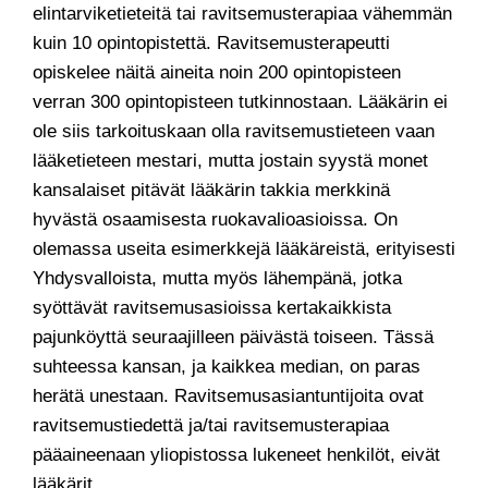
elintarviketieteitä tai ravitsemusterapiaa vähemmän
kuin 10 opintopistettä. Ravitsemusterapeutti
opiskelee näitä aineita noin 200 opintopisteen
verran 300 opintopisteen tutkinnostaan. Lääkärin ei
ole siis tarkoituskaan olla ravitsemustieteen vaan
lääketieteen mestari, mutta jostain syystä monet
kansalaiset pitävät lääkärin takkia merkkinä
hyvästä osaamisesta ruokavalioasioissa. On
olemassa useita esimerkkejä lääkäreistä, erityisesti
Yhdysvalloista, mutta myös lähempänä, jotka
syöttävät ravitsemusasioissa kertakaikkista
pajunköyttä seuraajilleen päivästä toiseen. Tässä
suhteessa kansan, ja kaikkea median, on paras
herätä unestaan. Ravitsemusasiantuntijoita ovat
ravitsemustiedettä ja/tai ravitsemusterapiaa
pääaineenaan yliopistossa lukeneet henkilöt, eivät
lääkärit.