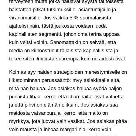
terveyteen mutta jotka haluavat syystä tai toisesta
haistattaa pitkät tutkimuksille, asiantuntijoille ja
viranomaisille. Jos vaikka 5 % suomalaisista
ajattelisi näin, tästä joukosta voidaan luoda
kapinallisten segmentti, johon oma tarina uppoaa
kuin veitsi voihin. Sanomattakin on selvää, että
media on kiinnostunut tällaisista kapinallisista ja
tekee siten ilmiöistä suurempia kuin ne aidosti ovat.
Kolmas syy näiden strategioiden menestymiselle on
liiketoiminnan perussääntö: myy asiakkaalle sitä,
mitä hän haluaa. Jos asiakas haluaa syödä paljon
punaista lihaa, kerro, että lihan haitat ovat valhetta
ja että pihvi on elämän eliksiiri. Jos asiakas saa
maidosta vatsanpuruja, kerro, että maito on
myrkkyä, jota juovat vain vasikat. Jos asiakas pitää
voin mausta ja inhoaa margariinia, kerro voin