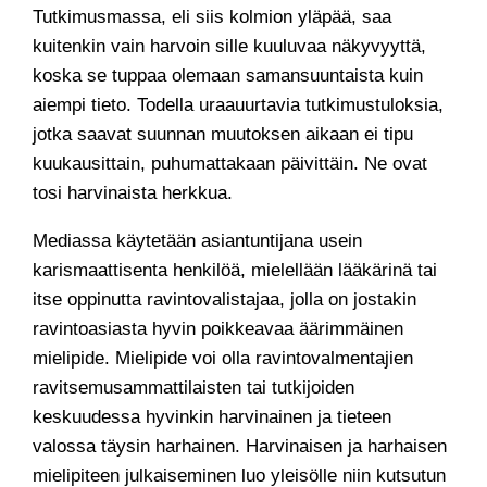
Tutkimusmassa, eli siis kolmion yläpää, saa
kuitenkin vain harvoin sille kuuluvaa näkyvyyttä,
koska se tuppaa olemaan samansuuntaista kuin
aiempi tieto. Todella uraauurtavia tutkimustuloksia,
jotka saavat suunnan muutoksen aikaan ei tipu
kuukausittain, puhumattakaan päivittäin. Ne ovat
tosi harvinaista herkkua.
Mediassa käytetään asiantuntijana usein
karismaattisenta henkilöä, mielellään lääkärinä tai
itse oppinutta ravintovalistajaa, jolla on jostakin
ravintoasiasta hyvin poikkeavaa äärimmäinen
mielipide. Mielipide voi olla ravintovalmentajien
ravitsemusammattilaisten tai tutkijoiden
keskuudessa hyvinkin harvinainen ja tieteen
valossa täysin harhainen. Harvinaisen ja harhaisen
mielipiteen julkaiseminen luo yleisölle niin kutsutun