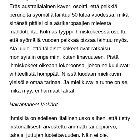
Eräs australialainen kaveri osoitti, että pelkkiä
perunoita syömällä laihtuu 50 kiloa vuodessa, mikä
sinänsä pitäisi olla äärikarppaajien mielestä
mahdotonta. Kolmas tyyppi ihmiskokeessa osoitti,
että syömällä vuoden pelkkää pizzaa laihtuu myös.
Älä luule, että tällaiset kokeet ovat ratkaisu
monisyisiin ongelmiin, kuten lihavuuteen. Pistä
ihmiskokeet oikeaan lokeroonsa, johon ne kuuluvat:
viihteellistä hömppää. Niissä luodaan mielikuvin
yleisölle omaa tarinaa. Ja mielikuva ja tunne on se,
mikä myy, ei harmaat faktat.
Hairahtaneet lääkärit
Ihmisillä on edelleen liiallinen usko siihen, että tietty
historiallisesti arvostettu ammatti tai oppiarvo,
takaisi juttujen luotettavuuden. Näin ei ole.