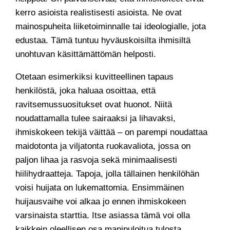
kerro asioista realistisesti asioista. Ne ovat
mainospuheita liiketoiminnalle tai ideologialle, jota
edustaa. Tämä tuntuu hyväuskoisilta ihmisiltä
unohtuvan käsittämättömän helposti.
Otetaan esimerkiksi kuvitteellinen tapaus
henkilöstä, joka haluaa osoittaa, että
ravitsemussuositukset ovat huonot. Niitä
noudattamalla tulee sairaaksi ja lihavaksi,
ihmiskokeen tekijä väittää – on parempi noudattaa
maidotonta ja viljatonta ruokavaliota, jossa on
paljon lihaa ja rasvoja sekä minimaalisesti
hiilihydraatteja. Tapoja, jolla tällainen henkilöhän
voisi huijata on lukemattomia. Ensimmäinen
huijausvaihe voi alkaa jo ennen ihmiskokeen
varsinaista starttia. Itse asiassa tämä voi olla
kaikkein oleellisen osa manipuloitua tulosta.