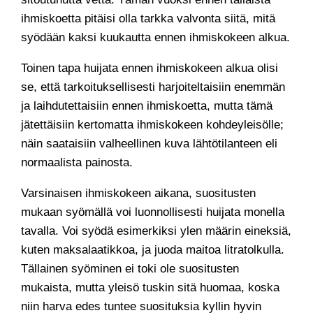
ihmiskoetta pitäisi olla tarkka valvonta siitä, mitä
syödään kaksi kuukautta ennen ihmiskokeen alkua.
Toinen tapa huijata ennen ihmiskokeen alkua olisi
se, että tarkoituksellisesti harjoiteltaisiin enemmän
ja laihdutettaisiin ennen ihmiskoetta, mutta tämä
jätettäisiin kertomatta ihmiskokeen kohdeyleisölle;
näin saataisiin valheellinen kuva lähtötilanteen eli
normaalista painosta.
Varsinaisen ihmiskokeen aikana, suositusten
mukaan syömällä voi luonnollisesti huijata monella
tavalla. Voi syödä esimerkiksi ylen määrin eineksiä,
kuten maksalaatikkoa, ja juoda maitoa litratolkulla.
Tällainen syöminen ei toki ole suositusten
mukaista, mutta yleisö tuskin sitä huomaa, koska
niin harva edes tuntee suosituksia kyllin hyvin