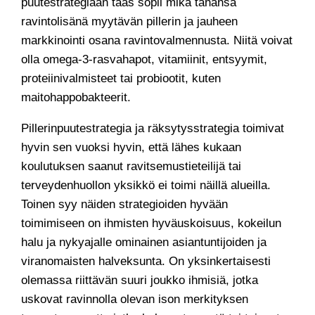
puutestrategiaan taas sopii mikä tahansa
ravintolisänä myytävän pillerin ja jauheen
markkinointi osana ravintovalmennusta. Niitä voivat
olla omega-3-rasvahapot, vitamiinit, entsyymit,
proteiinivalmisteet tai probiootit, kuten
maitohappobakteerit.
Pillerinpuutestrategia ja räksytysstrategia toimivat
hyvin sen vuoksi hyvin, että lähes kukaan
koulutuksen saanut ravitsemustieteilijä tai
terveydenhuollon yksikkö ei toimi näillä alueilla.
Toinen syy näiden strategioiden hyvään
toimimiseen on ihmisten hyväuskoisuus, kokeilun
halu ja nykyajalle ominainen asiantuntijoiden ja
viranomaisten halveksunta. On yksinkertaisesti
olemassa riittävän suuri joukko ihmisiä, jotka
uskovat ravinnolla olevan ison merkityksen