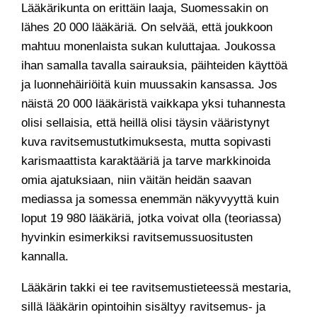
Lääkärikunta on erittäin laaja, Suomessakin on
lähes 20 000 lääkäriä. On selvää, että joukkoon
mahtuu monenlaista sukan kuluttajaa. Joukossa
ihan samalla tavalla sairauksia, päihteiden käyttöä
ja luonnehäiriöitä kuin muussakin kansassa. Jos
näistä 20 000 lääkäristä vaikkapa yksi tuhannesta
olisi sellaisia, että heillä olisi täysin vääristynyt
kuva ravitsemustutkimuksesta, mutta sopivasti
karismaattista karaktääriä ja tarve markkinoida
omia ajatuksiaan, niin väitän heidän saavan
mediassa ja somessa enemmän näkyvyyttä kuin
loput 19 980 lääkäriä, jotka voivat olla (teoriassa)
hyvinkin esimerkiksi ravitsemussuositusten
kannalla.
Lääkärin takki ei tee ravitsemustieteessä mestaria,
sillä lääkärin opintoihin sisältyy ravitsemus- ja