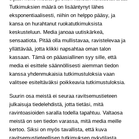
Tutkimuksien määrä on lisääntynyt lähes
eksponentiaalisesti, niihin on helppo pääsy, ja
kansa on hurahtanut ruokatutkimuksista
keskusteluun. Media janoaa uutiskärkeä,
sensaatiota. Pitää olla mullistavaa, ravistelevaa ja
yllättävää, jotta klikki napsahtaa oman talon
kassaan. Tämä on pääasiallinen syy sille, että
media ei esittele säännöllisesti aiemman tiedon
kanssa yhdenmukaisia tutkimustuloksia vaan
valitsee esiteltäväksi poikkeavia tutkimustuloksia.
Suurin osa meistä ei seuraa ravitsemustieteen
julkaisuja tiedelehdistä, jotta tietäsi, mitä
ravintoasioiden saralla todella tapahtuu. Valtaosa
meistä on sen tiedon varassa, mitä media meille
kertoo. Siksi on myös tavallista, että kuva
ravitsemustieteellisen tutkimuksen nykytilasta