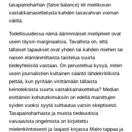
tasapainoharhan (false balance) eli mielikuvan
vastakkainasettelusta kahden tasavahvan voiman
välillä.
Todellisuudessa nämä äärimmäiset mielipiteet ovat
usein täysin marginaalisia. Tavallista on, että
tällaiset tapaukset ovat yhden tai kahden miehen tai
naisen elämänmittaista taistelua suurta
tiedeyhteisöä vastaan. On perusteltua kysyä, miten
usein journalistien kultainen sääntö lähdekritiikistä
pettää, kun pyritään virittämään tällaista
keinotekoista suurta vastakkainasettelua? Median
esittämiin kohututkimuksiin on edellä mainittujen
syiden vuoksi syytä suhtautua varsin skeptisesti.
Tasapainoharhasta ja muista tiedeuutisia
vaivaavista ongelmista on kirjoitettu
mielenkiintoisesti ja laajasti kirjassa Maito tappaa ja