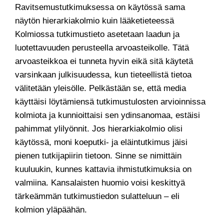
Ravitsemustutkimuksessa on käytössä sama
näytön hierarkiakolmio kuin lääketieteessä
Kolmiossa tutkimustieto asetetaan laadun ja
luotettavuuden perusteella arvoasteikolle. Tätä
arvoasteikkoa ei tunneta hyvin eikä sitä käytetä
varsinkaan julkisuudessa, kun tieteellistä tietoa
välitetään yleisölle. Pelkästään se, että media
käyttäisi löytämiensä tutkimustulosten arvioinnissa
kolmiota ja kunnioittaisi sen ydinsanomaa, estäisi
pahimmat ylilyönnit. Jos hierarkiakolmio olisi
käytössä, moni koeputki- ja eläintutkimus jäisi
pienen tutkijapiirin tietoon. Sinne se nimittäin
kuuluukin, kunnes kattavia ihmistutkimuksia on
valmiina. Kansalaisten huomio voisi keskittyä
tärkeämmän tutkimustiedon sulatteluun – eli
kolmion yläpäähän.