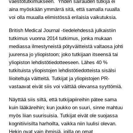
väestötutkimukseen. Yhden sairauden tutkija ei
aina myöskään ymmärrä sitä, että samalla ruualla
voi olla muualla elimistössä erilaisia vaikutuksia.
British Medical Journal -tiedelehdessä julkaistiin
tutkimus vuonna 2014 tutkimus, jonka mukaan
mediassa ilmestyneistä pötyväitteistä valtaosa johti
juurensa jo yliopistoon; joko tutkijaan itseensä tai
yliopiston lehdistötiedotteeseen. Lähes 40 %
tutkituista yliopistojen lehdistötiedotteista sisälsi
liioiteltuja väitteitä. Tutkijat ja yliopistojen PR-
vastaavat eivät siis voi väittää olevansa syyttömiä.
Näyttää siis siltä, että tutkijapiireihin pätee sama
kuin lääkäreihin; kun joukko on suuri, sinne mahtuu
myös liian suurisuisia. Tutkijat eivät ole suojassa
kognitiivisilta harhoilta, vaikka niin luulisi olevan.
Hekin ovat vain ihmisiä, joilla on omat