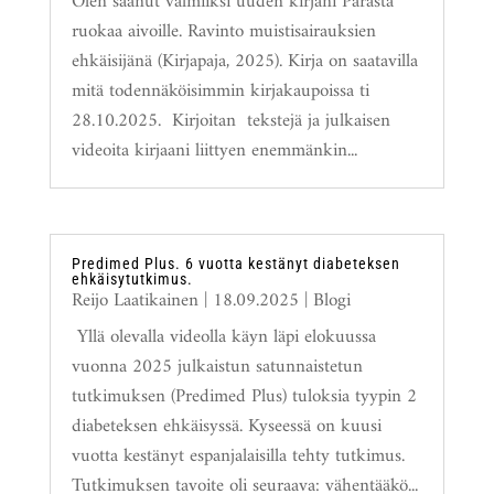
Olen saanut valmiiksi uuden kirjani Parasta
ruokaa aivoille. Ravinto muistisairauksien
ehkäisijänä (Kirjapaja, 2025). Kirja on saatavilla
mitä todennäköisimmin kirjakaupoissa ti
28.10.2025. Kirjoitan tekstejä ja julkaisen
videoita kirjaani liittyen enemmänkin...
Predimed Plus. 6 vuotta kestänyt diabeteksen
ehkäisytutkimus.
Reijo Laatikainen
|
18.09.2025
|
Blogi
Yllä olevalla videolla käyn läpi elokuussa
vuonna 2025 julkaistun satunnaistetun
tutkimuksen (Predimed Plus) tuloksia tyypin 2
diabeteksen ehkäisyssä. Kyseessä on kuusi
vuotta kestänyt espanjalaisilla tehty tutkimus.
Tutkimuksen tavoite oli seuraava: vähentääkö...