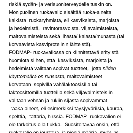
riskiä sydän- ja verisuoniterveydelle tuskin on.
Monipuolinen ruokavalio sisältää ruoka-aineita
kaikista ruokaryhmistä, eli kasviksista, marjoista
ja hedelmistä, ravintorasvoista, viljavalmisteista,
maitovalmisteista sekä lihasta/ kalasta/munasta (tai
korvaavista kasviproteiinin lähteistä).
FODMAP- ruokavaliossa on kiinnitettävä erityistä
huomiota siihen, että kasviksista, marjoista ja
hedelmistä valitaan sopivat tuotteet, jotta
niiden
käyttömäärä on runsasta
, maitovalmisteet
korvataan sopivilla vähälaktoosisilla tai
laktoosittomilla tuotteilla sekä viljavalmisteisiin
valitaan vehnän ja rukiin sijasta sopivammat
raaka-aineet, eli esimerkiksi täysjyväriisiä, kauraa,
spelttiä, tattaria, hirssiä. FODMAP -ruokavalion ei
ole tarkoitus olla tiukka. Suositeltavaa onkin, että
ruokavalio on joustava, ja pieniä määriä myös ns.