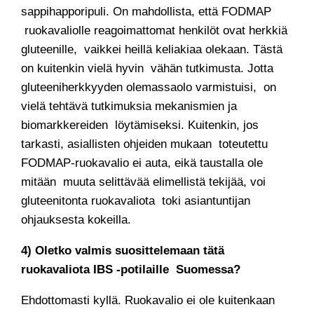
sappihapporipuli. On mahdollista, että FODMAP
ruokavaliolle reagoimattomat henkilöt ovat herkkiä
gluteenille, vaikkei heillä keliakiaa olekaan. Tästä
on kuitenkin vielä hyvin vähän tutkimusta. Jotta
gluteeniherkkyyden olemassaolo varmistuisi, on
vielä tehtävä tutkimuksia mekanismien ja
biomarkkereiden löytämiseksi. Kuitenkin, jos
tarkasti, asiallisten ohjeiden mukaan toteutettu
FODMAP-ruokavalio ei auta, eikä taustalla ole
mitään muuta selittävää elimellistä tekijää, voi
gluteenitonta ruokavaliota toki asiantuntijan
ohjauksesta kokeilla.
4) Oletko valmis suosittelemaan tätä
ruokavaliota IBS -potilaille Suomessa?
Ehdottomasti kyllä. Ruokavalio ei ole kuitenkaan