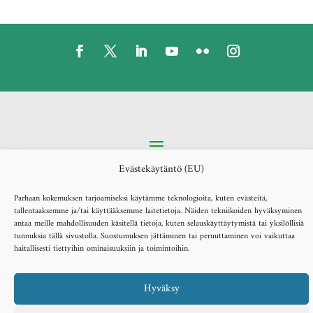
Evästekäytäntö (EU)
Parhaan kokemuksen tarjoamiseksi käytämme teknologioita, kuten evästeitä,
2022 Reijo Laatikainen. All Rights Reserved.
tallentaaksemme ja/tai käyttääksemme laitetietoja. Näiden tekniikoiden hyväksyminen
antaa meille mahdollisuuden käsitellä tietoja, kuten selauskäyttäytymistä tai yksilöllisiä
tunnuksia tällä sivustolla. Suostumuksen jättäminen tai peruuttaminen voi vaikuttaa
haitallisesti tiettyihin ominaisuuksiin ja toimintoihin.
Hyväksy