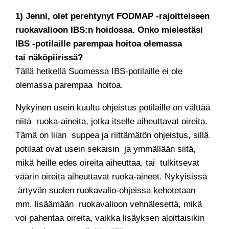
1) Jenni, olet perehtynyt FODMAP -rajoitteiseen
ruokavalioon IBS:n hoidossa. Onko mielestäsi
IBS -potilaille parempaa hoitoa olemassa
tai näköpiirissä?
Tällä hetkellä Suomessa IBS-potilaille ei ole
olemassa parempaa hoitoa.
Nykyinen usein kuultu ohjeistus potilaille on välttää
niitä ruoka-aineita, jotka itselle aiheuttavat oireita.
Tämä on liian suppea ja riittämätön ohjeistus, sillä
potilaat ovat usein sekaisin ja ymmällään siitä,
mikä heille edes oireita aiheuttaa, tai tulkitsevat
väärin oireita aiheuttavat ruoka-aineet. Nykyisissä
ärtyvän suolen ruokavalio-ohjeissa kehotetaan
mm. lisäämään ruokavalioon vehnälesettä, mikä
voi pahentaa oireita, vaikka lisäyksen aloittaisikin