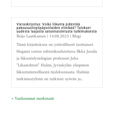
Vieraskirjoitus: Voiko liikunta pidentää
paksusuolisyöpäpotilaiden elinikää? Tulokset
uudesta laajasta satunnaistetusta tutkimuksesta
Reijo Laatikainen
|
14.08.2025
|
Blogi
Tämä kirjoituksen on ystävällisesti tuottaneet
blogiani varten tohtorikoulutettava Ilkka Jussila
ja liikuntafysiologian professori Juha
"Lihastohtori" Hulmi, Jyväskylän yliopiston
liikuntatieteellisestä tiedekunnasta. Hulmin
tutkimusryhmä on tutkinut syövän ja...
« Vanhemmat merkinnät