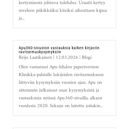
kertymisestä johtuva tulehdus. Uraatti kertyy
niveleen piikikkäiksi kiteiksi aiheuttaen kipua
ja...
Apu360-sivuston vastauksia kaiken kirjaviin
ravitsemuskysymyksiin
Reijo Laatikainen
|
12.03.2026
|
Blogi
Olen vastannut Apu-lehden paperiversion
Klinikka-palstalle lukijoiden ravitsemukseen
liittyviin kysymyksiin vuosien ajan. Apu on
sittemmin julkaissut osan kysymyksistä ja
vastauksista netissä Apu360-sivuilla, alkaen
vuodesta 2020. Sekaan on laitettu joitakin...