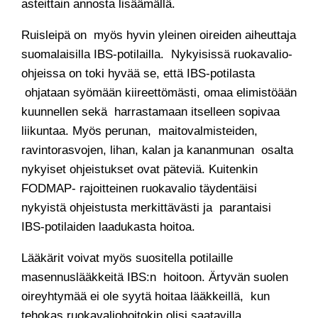
asteittain annosta lisäämällä.
Ruisleipä on myös hyvin yleinen oireiden aiheuttaja
suomalaisilla IBS-potilailla. Nykyisissä ruokavalio-
ohjeissa on toki hyvää se, että IBS-potilasta
ohjataan syömään kiireettömästi, omaa elimistöään
kuunnellen sekä harrastamaan itselleen sopivaa
liikuntaa. Myös perunan, maitovalmisteiden,
ravintorasvojen, lihan, kalan ja kananmunan osalta
nykyiset ohjeistukset ovat päteviä. Kuitenkin
FODMAP- rajoitteinen ruokavalio täydentäisi
nykyistä ohjeistusta merkittävästi ja parantaisi
IBS-potilaiden laadukasta hoitoa.
Lääkärit voivat myös suositella potilaille
masennuslääkkeitä IBS:n hoitoon. Ärtyvän suolen
oireyhtymää ei ole syytä hoitaa lääkkeillä, kun
tehokas ruokavaliohoitokin olisi saatavilla.