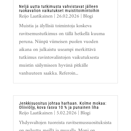
Neljä uutta tutkimusta vahvistavat jälleen
ruokavalion vaikutukset muistitoimintoihin
Reijo Laatikainen
|
26.02.2026
|
Blogi
Muistia ja älyllisiä toimintoja koskeva
ravitsemustutkimus on tällä hetkellä kuuma
peruna. Niinpä viimeisen puolen vuoden
aikana on julkaistu useampi merkittävä
tutkimus ravintovalintojen vaikutuksesta
muistin säilymiseen hyvänä pitkälle
vanhuuteen saakka. Referoin...
Jenkkisuositus johtaa harhaan. Kolme mokaa:
Oliiviöljy, kova rasva 10 % ja punainen liha
Reijo Laatikainen
|
5.02.2026
|
Blogi
Yhdysvaltojen tuoreista ravitsemussuosituksista
on puhuttu meillä ja muualla. Moni on