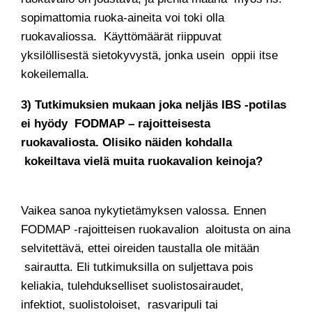
sopimattomia ruoka-aineita voi toki olla
ruokavaliossa. Käyttömäärät riippuvat
yksilöllisestä sietokyvystä, jonka usein oppii itse
kokeilemalla.
3) Tutkimuksien mukaan joka neljäs IBS -potilas
ei hyödy FODMAP – rajoitteisesta
ruokavaliosta. Olisiko näiden kohdalla
kokeiltava vielä muita ruokavalion keinoja?
Vaikea sanoa nykytietämyksen valossa. Ennen
FODMAP -rajoitteisen ruokavalion aloitusta on aina
selvitettävä, ettei oireiden taustalla ole mitään
sairautta. Eli tutkimuksilla on suljettava pois
keliakia, tulehdukselliset suolistosairaudet,
infektiot, suolistoloiset, rasvaripuli tai