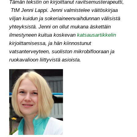
Tämän tekstin on kirjoittanut ravitsemusterapeutti,
TtM Jenni Lappi. Jenni valmistelee väitöskirjaa
viljan kuidun ja sokeriaineenvaihdunnan välisistä
yhteyksistä. Jenni on ollut mukana äskettäin
ilmestyneen kuitua koskevan
katsausartikkelin
kirjoittamisessa, ja hän kiinnostunut
vatsanterveyteen, suoliston mikrobiflooraan ja
ruokavalioon liittyvistä asioista.