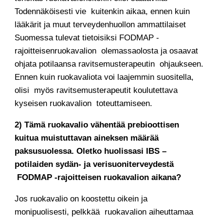
Todennäköisesti vie kuitenkin aikaa, ennen kuin
lääkärit ja muut terveydenhuollon ammattilaiset
Suomessa tulevat tietoisiksi FODMAP -
rajoitteisenruokavalion olemassaolosta ja osaavat
ohjata potilaansa ravitsemusterapeutin ohjaukseen.
Ennen kuin ruokavaliota voi laajemmin suositella,
olisi myös ravitsemusterapeutit koulutettava
kyseisen ruokavalion toteuttamiseen.
2) Tämä ruokavalio vähentää prebioottisen
kuitua muistuttavan aineksen määrää
paksusuolessa. Oletko huolissasi IBS –
potilaiden sydän- ja verisuoniterveydestä
FODMAP -rajoitteisen ruokavalion aikana?
Jos ruokavalio on koostettu oikein ja
monipuolisesti, pelkkää ruokavalion aiheuttamaa