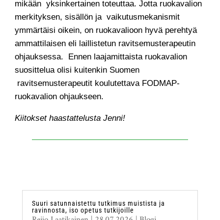
mikään yksinkertainen toteuttaa. Jotta ruokavalion
merkityksen, sisällön ja vaikutusmekanismit
ymmärtäisi oikein, on ruokavalioon hyvä perehtyä
ammattilaisen eli laillistetun ravitsemusterapeutin
ohjauksessa. Ennen laajamittaista ruokavalion
suosittelua olisi kuitenkin Suomen
ravitsemusterapeutit koulutettava FODMAP-
ruokavalion ohjaukseen.
Kiitokset haastattelusta Jenni!
Suuri satunnaistettu tutkimus muistista ja
ravinnosta, iso opetus tutkijoille
Reijo Laatikainen
|
28.07.2026
|
Blogi