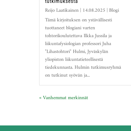
tutkimuksesta
Reijo Laatikainen
|
14.08.2025
|
Blogi
Tämä kirjoituksen on ystävällisesti
tuottaneet blogiani varten
tohtorikoulutettava Ilkka Jussila ja
liikuntafysiologian professori Juha
"Lihastohtori" Hulmi, Jyväskylän
yliopiston liikuntatieteellisestä
tiedekunnasta. Hulmin tutkimusryhmä
on tutkinut syövän ja...
« Vanhemmat merkinnät