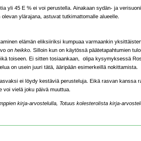
tia yli 45 E % ei voi perustella. Ainakaan sydän- ja verisuo
n olevan ylärajana, astuvat tutkimattomalle alueelle.
taminen elämän eliksiiriksi kumpuaa varmaankin yksittäisten
arvo
on heikko
. Silloin kun on käytössä päätetapahtumien tul
n eikä toiseen. Ei sitten tosiaankaan, olipa kysymyksessä Ro
elua on usein juuri tätä, ääripään esimerkeillä nokittamista.
svaksi ei löydy kestäviä perusteluja. Eikä rasvan kanssa ra
ne voi vielä joku päivä muuttua.
pien kirja-arvostelulla, Totuus kolesterolista kirja-arvostelu