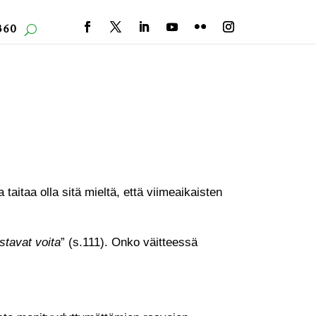
360
aitaa olla sitä mieltä, että viimeaikaisten
astavat voita
” (s.111). Onko väitteessä