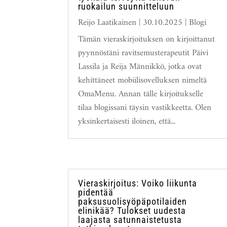
ruokailun suunnitteluun
Reijo Laatikainen
|
30.10.2025
|
Blogi
Tämän vieraskirjoituksen on kirjoittanut
pyynnöstäni ravitsemusterapeutit Päivi
Lassila ja Reija Männikkö, jotka ovat
kehittäneet mobiilisovelluksen nimeltä
OmaMenu. Annan tälle kirjoitukselle
tilaa blogissani täysin vastikkeetta. Olen
yksinkertaisesti iloinen, että...
Vieraskirjoitus: Voiko liikunta
pidentää
paksusuolisyöpäpotilaiden
elinikää? Tulokset uudesta
laajasta satunnaistetusta