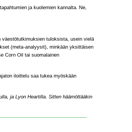
nitapahtumien ja kuolemien kannalta. Ne,
 väestötutkimuksien tuloksista, usein vielä
okset (meta-analyysit), minkään yksittäisen
se Corn Oil tai suomalainen
jaton iloittelu saa tukea myöskään
lla, ja Lyon Heartilla. Sitten häämöttääkin