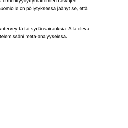
isto monityydyttymättömien rasvojen
uomiolle on pöllytyksessä jäänyt se, että
voterveyttä tai sydänsairauksia. Alla oleva
ttelemissäni meta-analyyseissä.