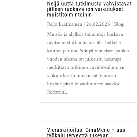
Neljä uutta tutkimusta vahvistavat
jälleen ruokavalion vaikutukset
muistitoimintoihin
Reijo Laatikainen
|
26.02.2026
|
Blogi
Muistia ja älyllisiä toimintoja koskeva
ravitsemustutkimus on tällä hetkellä
kuuma peruna. Niinpä viimeisen puolen
vuoden aikana on julkaistu useampi
merkittävä tutkimus ravintovalintojen
vaikutuksesta muistin säilymiseen
hyvänä pitkälle vanhuuteen saakka.
Referoin...
Vieraskirjoitus: OmaMenu – uusi
työkalu terveyttä tukevan