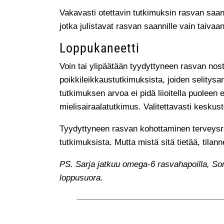
Vakavasti otettavin tutkimuksin rasvan saan
jotka julistavat rasvan saannille vain taivaa
Loppukaneetti
Voin tai ylipäätään tyydyttyneen rasvan nos
poikkileikkaustutkimuksista, joiden selitys
tutkimuksen arvoa ei pidä liioitella puolee
mielisairaalatutkimus. Valitettavasti keskust
Tyydyttyneen rasvan kohottaminen terveysra
tutkimuksista. Mutta mistä sitä tietää, tilan
PS. Sarja jatkuu omega-6 rasvahapoilla, Somp
loppusuora.