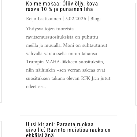
Kolme mokaa: Oliiviöljy, kova
rasva 10 % ja punainen liha
Reijo Laatikainen
|
5.02.2026
|
Blogi
Yhdysvaltojen tuoreista
ravitsemussuosituksista on puhuttu
meillä ja muualla. Moni on suhtautunut
vahvalla varauksella mihin tahansa
Trumpin MAHA-liikkeen suosituksiin,
niin näihinkin –sen verran sakeaa ovat
suosituksen takana olevan RFK Jr:n jutut
olleet eri...
Uusi kirjani: Parasta ruokaa
aivoille. Ravinto muistisairauksien
ehkäisijänä.