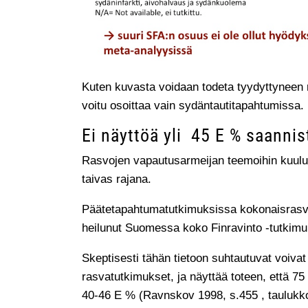
Kuten kuvasta voidaan todeta tyydyttyneen ras
voitu osoittaa vain sydäntautitapahtumissa.
Ei näyttöä yli 45 E % saannis
Rasvojen vapautusarmeijan teemoihin kuuluu
taivas rajana.
Päätetapahtumatutkimuksissa kokonaisrasvan 
heilunut Suomessa koko Finravinto -tutkim
Skeptisesti tähän tietoon suhtautuvat voivat
rasvatutkimukset, ja näyttää toteen, että 7
40-46 E % (Ravnskov 1998, s.455 , taulukko 7