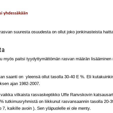
van suuresta osuudesta on ollut joko jonkinasteista haittaa, 
ta
 myös paitsi tyydyttymättömän rasvan määrän lisääminen myö
saanti on yleensä ollut tasolla 30-40 E %. Eli kutakuinkin 
uksen ajan 1982-2007.
 vaikka vilkaista rasvaskeptikko Uffe Ranvskovin katsausarti
5 % tutkimusryhmistä on liikkunut rasvansaannin tasolla 20-
, kaikille avoin ). Sen yläpuolelle ei ole menty.