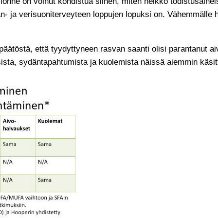
onne on voinut kohdistua siihen, miten heikko todistusaine
än- ja verisuoniterveyteen loppujen lopuksi on. Vähemmälle h
päätöstä, että tyydyttyneen rasvan saanti olisi parantanut ai
sista, sydäntapahtumista ja kuolemista näissä aiemmin käsi