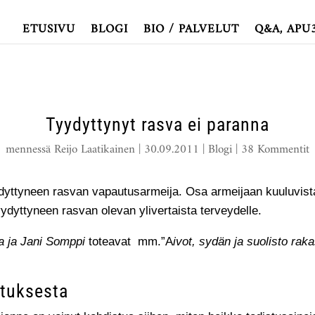
ETUSIVU
BLOGI
BIO / PALVELUT
Q&A, APU
Tyydyttynyt rasva ei paranna
mennessä
Reijo Laatikainen
|
30.09.2011
|
Blogi
|
38 Kommentit
dyttyneen rasvan vapautusarmeija. Osa armeijaan kuuluvista t
ydyttyneen rasvan olevan ylivertaista terveydelle.
a ja Jani Somppi
toteavat mm.”A
ivot, sydän ja suolisto rak
utuksesta