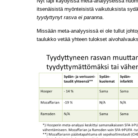
Nyt läpi käydyissä meta-analyyseissä huomi
itsenäisistä myönteisistä vaikutuksista syd
tyydyttynyt rasva ei paranna
.
Missään meta-analyysissä ei ole tullut johto
taulukko vetää yhteen tulokset aivohalvauk