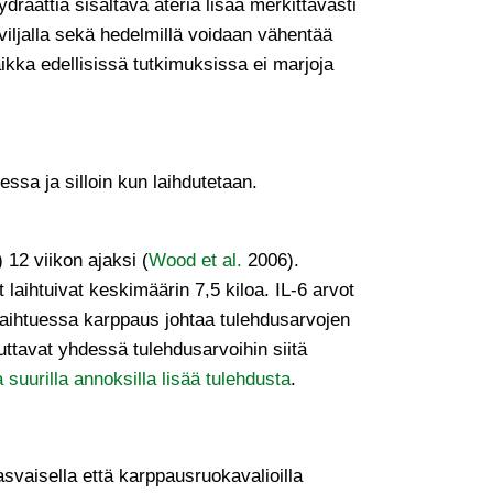
ydraattia sisältävä ateria lisää merkittävästi
a viljalla sekä hedelmillä voidaan vähentää
aikka edellisissä tutkimuksissa ei marjoja
ssa ja silloin kun laihdutetaan.
 12 viikon ajaksi (
Wood et al.
2006).
laihtuivat keskimäärin 7,5 kiloa. IL-6 arvot
laihtuessa karppaus johtaa tulehdusarvojen
ttavat yhdessä tulehdusarvoihin siitä
 suurilla annoksilla lisää tulehdusta
.
svaisella että karppausruokavalioilla