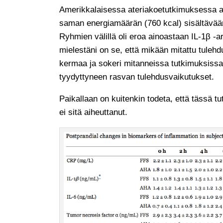
Amerikkalaisessa ateriakoetutkimuksessa arv
saman energiamäärän (760 kcal) sisältävään
Ryhmien välillä oli eroa ainoastaan IL-1β 
mielestäni on se, että mikään mitattu tuleh
kermaa ja sokeri mitanneissa tutkimuksissa.
tyydyttyneen rasvan tulehdusvaikutukset.
Paikallaan on kuitenkin todeta, että tässä 
ei sitä aiheuttanut.