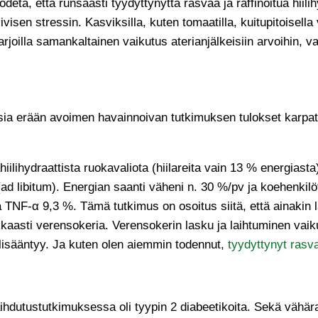
deta, että runsaasti tyydyttynyttä rasvaa ja raffinoitua hiilih
ivisen stressin. Kasviksilla, kuten tomaatilla, kuitupitoisell
rjoilla samankaltainen vaikutus aterianjälkeisiin arvoihin, v
sia erään avoimen havainnoivan tutkimuksen tulokset karpate
lihydraattista ruokavaliota (hiilareita vain 13 % energiasta)
d libitum). Energian saanti väheni n. 30 %/pv ja koehenkilöt 
 TNF-α 9,3 %. Tämä tutkimus on osoitus siitä, että ainakin 
asti verensokeria. Verensokerin lasku ja laihtuminen vaiku
 lisääntyy. Ja kuten olen aiemmin todennut,
tyydyttynyt rasva
ihdutustutkimuksessa oli tyypin 2 diabeetikoita. Sekä vähära