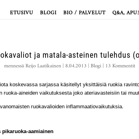
ETUSIVU
BLOGI
BIO / PALVELUT
Q&A, APU
uokavaliot ja matala-asteinen tulehdus (
mennessä
Reijo Laatikainen
|
8.04.2013
|
Blogi
|
13 Kommentit
ota koskevassa sarjassa käsitellyt yksittäisiä ruokia ravin
en ruoka-aineiden vaikutuksesta joko ateriavasteisiin tai mu
avanomaisten ruokavalioiden inflammaatiovaikutuksia.
s pikaruoka-aamiainen