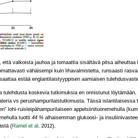
, että valkoista jauhoa ja tomaattia sisältävä pitsa aiheuttaa
mattavasti vähäisempi kuin lihavalmistetta, runsaasti rasvaa
saattaa estää englantilaistyyppisen aamiaisen tulehdusvaste
 ja tulehdusta koskevia tutkimuksia en onnistunut löytämään.
teria vs perushampurilaistutkimusta. Tässä islantilaisessa t
en” lohi-ruisleipähampurilaiseen appelsiinituoremehulla (kum
imehulla tuotti
44 %
alhaisemman glukoosi- ja insuliinivastee
ästä (
Ramel et al
. 2012).