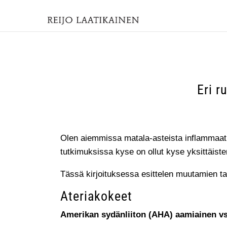
Eri r
Olen aiemmissa matala-asteista inflammaati
tutkimuksissa kyse on ollut kyse yksittäist
Tässä kirjoituksessa esittelen muutamien t
Ateriakokeet
Amerikan sydänliiton (AHA) aamiainen v