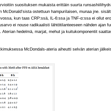
ioitiin suosituksen mukaista erittäin suurta runsashiilihydr
 McDonald’sista ostettuun hampurilaisen, munaa jne. sisäl
-arvossa, kun taas CRP:ssä, IL-6:ssa ja TNF-α:ssa ei ollut 
dusarvo ei nouse radikaalisti lähtötilanteeseen nähden ajan 
 Aterian hedelmä, marjat, mehut ja kuitukomponentit saattava
tutkimuksessa McDondals-ateria aiheutti selvän aterian jälke