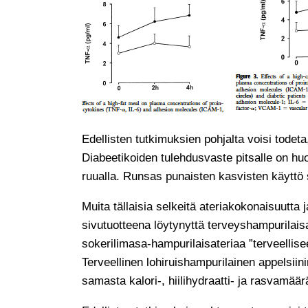
Edellisten tutkimuksien pohjalta voisi todeta
Diabeetikoiden tulehdusvaste pitsalle on huo
ruualla. Runsas punaisten kasvisten käyttö 
Muita tällaisia selkeitä ateriakokonaisuutta
sivutuotteena löytynyttä terveyshampurilaisa
sokerilimasa-hampurilaisateriaa ”terveellise
Terveellinen lohiruishampurilainen appelsiin
samasta kalori-, hiilihydraatti- ja rasvamäär