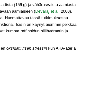
aattista (156 g) ja vähärasvaista aamiasta
tävään aamiaiseen (
Devaraj et al
. 2008).
eroa. Huomattavaa tässä tutkimuksessa
funktiona. Toisin on käynyt aiemmin pelkkää
t kumota raffinoidun hiilihydraatin ja
isen
oksidatiivisen stressin
kun AHA-ateria