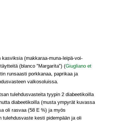
lman kasviksia (makkaraa-muna-leipä-voi-
täytteitä (blanco ”Margarita”) (
Giugliano et
ttin runsaasti porkkanaa, paprikaa ja
hdusvasteen valkosoluissa.
an tulehdusvasteita tyypin 2 diabeetikoilla
, mutta diabeetikoilla (musta ympyrät kuvassa
ssa oli rasvaa (58 E %) ja myös
kin tulehdusvaste kesti pidempään ja oli