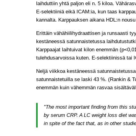
laihduttiin yhtä paljon eli n. 5 kiloa. Vähä
E-selektiiniä eikä ICAM:ia, kun taas karppau
kannalta. Karppauksen aikana HDL:n nousu 
Erittäin vähähiilihydraattisen ja runsaasti 
kestäneessä satunnaistetussa laihdutustutk
Karppaajat laihtuivat kilon enemmän (p<0,01
tulehdusarvoissa kuten. E-selektiinissä tai I
Neljä viikkoa kestäneessä satunnaistetussa
satunnaistetuilla se laski 43 %. (Rankin & T
enemmän kuin vähemmän rasvaa sisältävällä 
”The most important finding from this stu
by serum CRP. A LC weight loss diet was
in spite of the fact that, as in other stu