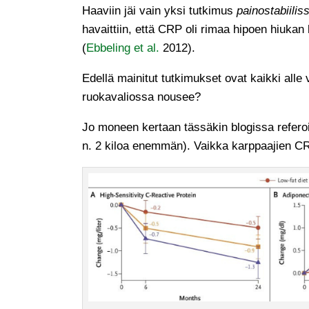
Haaviin jäi vain yksi tutkimus
painostabiilis
havaittiin, että CRP oli rimaa hipoen hiukan
(
Ebbeling et al.
2012).
Edellä mainitut tutkimukset ovat kaikki alle 
ruokavaliossa nousee?
Jo moneen kertaan tässäkin blogissa referoit
n. 2 kiloa enemmän). Vaikka karppaajien CRP