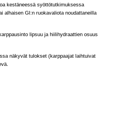
ikkoa kestäneessä syöttötutkimuksessa
ai alhaisen GI:n ruokavaliota noudattaneilla
karppausinto lipsuu ja hiilihydraattien osuus
ssa näkyvät tulokset (karppaajat laihtuivat
evä.