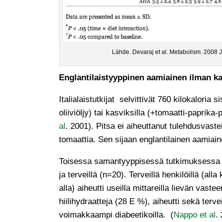
Lähde. Devaraj et al. Metabolism. 2008 
Englantilaistyyppinen aamiainen ilman kas
Italialaistutkijat selvittivät 760 kilokalori
oliiviöljy) tai kasviksilla (+tomaatti-paprika
al
. 2001). Pitsa ei aiheuttanut tulehdusvaste
tomaattia. Sen sijaan englantilainen aamia
Toisessa samantyyppisessä tutkimuksessa ver
ja terveillä (n=20). Terveillä henkilöillä (
alla) aiheutti useilla mittareilla lievän va
hiilihydraatteja (28 E %), aiheutti sekä terv
voimakkaampi diabeetikoilla. (
Nappo et al
.