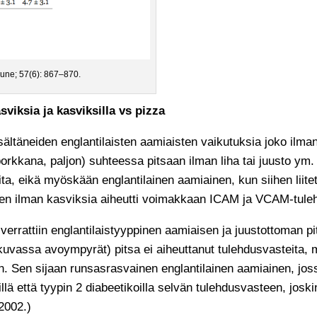
June; 57(6): 867–870.
viksia ja kasviksilla vs pizza
a sisältäneiden englantilaisten aamiaisten vaikutuksia joko i
-porkkana, paljon) suhteessa pitsaan ilman liha tai juusto ym. 
ita, eikä myöskään englantilainen aamiainen, kun siihen liite
inen ilman kasviksia aiheutti voimakkaan ICAM ja VCAM-tule
rattiin englantilaistyyppinen aamiaisen ja juustottoman pits
alla kuvassa avoympyrät) pitsa ei aiheuttanut tulehdusvasteita
steen. Sen sijaan runsasrasvainen englantilainen aamiainen, jo
eillä että tyypin 2 diabeetikoilla selvän tulehdusvasteen, jos
 2002.)