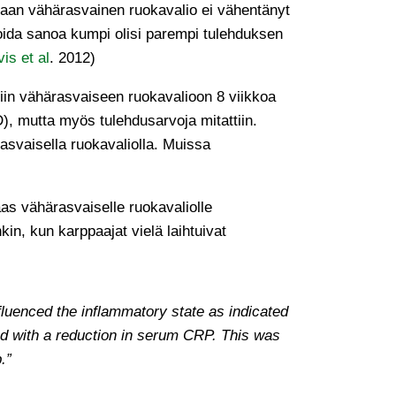
ijaan vähärasvainen ruokavalio ei vähentänyt
 voida sanoa kumpi olisi parempi tulehduksen
is et al
. 2012)
ttiin vähärasvaiseen ruokavalioon 8 viikkoa
, mutta myös tulehdusarvoja mitattiin.
asvaisella ruokavaliolla. Muissa
as vähärasvaiselle ruokavaliolle
in, kun karppaajat vielä laihtuivat
nfluenced the inflammatory state as indicated
d with a reduction in serum CRP. This was
.”