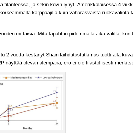
sa
tilanteessa, ja sekin kovin lyhyt. Amerikkalaisessa 4 vi
 korkeammalla karppaajilla kuin vähärasvaista ruokavaliota t
vuoden mittaisia. Mitä tapahtuu pidemmällä aika välillä, kun 
u 2 vuotta kestänyt Shain laihdutustutkimus tuotti alla kuva
 näyttää olevan alempana, ero ei ole tilastollisesti merkits