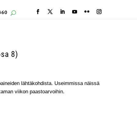
360
osa 8)
toaineiden lähtäkohdista. Useimmissa näissä
utaman viikon paastoarvoihin.