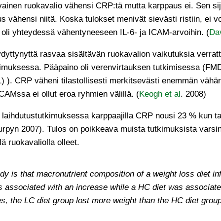
rasvainen ruokavalio vähensi CRP:tä mutta karppaus ei. Sen s
s vähensi niitä. Koska tulokset menivät sievästi ristiin, ei
oli yhteydessä vähentyneeseen IL-6- ja ICAM-arvoihin. (
Dav
tyydyttynyttä rasvaa sisältävän ruokavalion vaikutuksia verra
imuksessa. Pääpaino oli verenvirtauksen tutkimisessa (FMD)
) ). CRP väheni tilastollisesti merkitsevästi enemmän vähär
CAMssa ei ollut eroa ryhmien välillä. (
Keogh et al
. 2008)
 laihdutustutkimuksessa karppaajilla CRP nousi 23 % kun ta
urpyn 2007). Tulos on poikkeava muista tutkimuksista varsink
ruokavaliolla olleet.
dy is that macronutrient composition of a weight loss diet i
 associated with an increase while a HC diet was associate
dies, the LC diet group lost more weight than the HC diet group