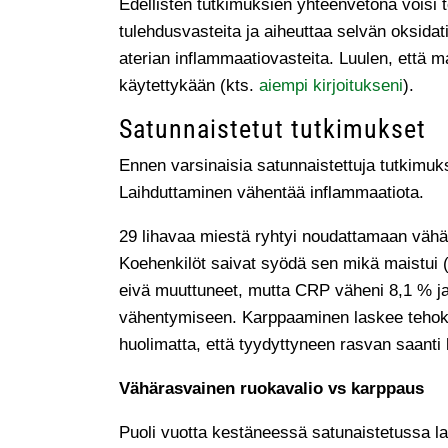
Edellisten tutkimuksien yhteenvetona voisi to
tulehdusvasteita ja aiheuttaa selvän oksidati
aterian inflammaatiovasteita. Luulen, että ma
käytettykään (kts.
aiempi kirjoitukseni
).
Satunnaistetut tutkimukset
Ennen varsinaisia satunnaistettuja tutkimuk
Laihduttaminen vähentää inflammaatiota.
29 lihavaa miestä ryhtyi noudattamaan vähähii
Koehenkilöt saivat syödä sen mikä maistui (a
eivä muuttuneet, mutta CRP väheni 8,1 % ja
vähentymiseen. Karppaaminen laskee tehokka
huolimatta, että tyydyttyneen rasvan saanti
Vähärasvainen ruokavalio vs karppaus
Puoli vuotta kestäneessä satunaistetussa la