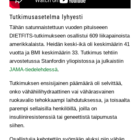
Tutkimusasetelma lyhyesti
Tähän satunnaistettuun vuoden pituiseeen
DIETFITS-tutkimukseen osallistui 609 liikapainoista
amerikkalaista. Heidän keski-ikä oli keskimäärin 41
vuotta ja BMI keskimäärin 33. Tutkimus tehtiin
arvostetussa Stanfordin yliopistossa ja julkaistiin
JAMA-tiedelehdessä
.
Tutkimuksen ensisijainen päämäärä oli selvittää,
onko vähähiilihydraattinen vai vähärasvainen
ruokavalio tehokkaampi laihdutuksessa, ja toisaalta
parempi sellaisilla henkilöillä, joilla on
insuliiniresistenssiä tai geneettistä taipumusta
siihen.
Osallistujia kehotettiin syömään aluksi niin vähän