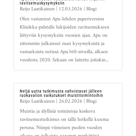
ravitsemuskysymyksiin
Reijo Laatikainen
|
12.03.2026
|
Blogi
Olen vastannut Apu-lehden paperiversion
Klinikka-palstalle lukijoiden ravitsemukseen
liittyviin kysymyksiin vuosien ajan. Apu on
sittemmin julkaissut osan kysymyksistä ja
vastauksista netissä Apu360-sivuilla, alkaen
vuodesta 2020. Sekaan on laitettu joitakin...
Neljä uutta tutkimusta vahvistavat jälleen
ruokavalion vaikutukset muistitoimintoihin
Reijo Laatikainen
|
26.02.2026
|
Blogi
Muistia ja älyllisiä toimintoja koskeva
ravitsemustutkimus on tällä hetkellä kuuma
peruna. Niinpä viimeisen puolen vuoden
aikana on julkaistu useampi merkittävä