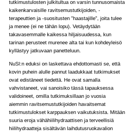
tutkimustulosten julkitultua on varsin tunnusomaista
kaikenkarvaisille ravitsemustutkijoiden, -
terapeuttien ja -suositusten ”haastajille”, joita tulee
ja menee (ei ne tähän lopu). Vetäydytään
takavasemmalle kaikessa hiljaisuudessa, kun
tarinan perusteet murenee alta tai kun kohdeyleisö
kyllästyy jatkuvaan panetteluun.
NuSI:n eduksi on laskettava ehdottomasti se, että
kovin puhein alulle pannut laadukkaat tutkimukset
ovat edistäneet tiedettä. He ovat samalla
vahvistaneet, vai sanoisiko tässä tapauksessa
validoineet, omilla tutkimuksillaan jo vuosia
aiemmin ravitsemustutkijoiden havaitsemat
tutkimustulokset karppauksen vaikutuksista. Mitään
suuria eroja vähähiilihydraattisen ja terveellisiä
hiilihydraatteja sisältävän laihdutusruokavalion