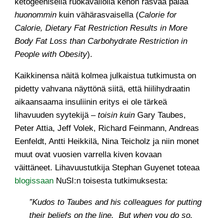
ketogeenisella ruokavaliolla kehon rasvaa palaa
huonommin
kuin vähärasvaisella (
Calorie for
Calorie, Dietary Fat Restriction Results in More
Body Fat Loss than Carbohydrate Restriction in
People with Obesity
).
Kaikkinensa näitä kolmea julkaistua tutkimusta on
pidetty vahvana näyttönä siitä, että hiilihydraatin
aikaansaama insuliinin eritys ei ole tärkeä
lihavuuden syytekijä –
toisin kuin
Gary Taubes,
Peter Attia, Jeff Volek, Richard Feinmann, Andreas
Eenfeldt, Antti Heikkilä, Nina Teicholz ja niin monet
muut ovat vuosien varrella kiven kovaan
väittäneet. Lihavuustutkija Stephan Guyenet toteaa
blogissaan
NuSI:n toisesta tutkimuksesta:
”Kudos to Taubes and his colleagues for putting
their beliefs on the line. But when you do so,