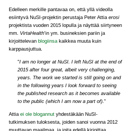
Edelleen merkille pantavaa on, että yllä videolla
esiintyvä NuSI-projektin perustaja Peter Attia
erosi
projektista vuoden 2015 lopulla ja näyttää siirtyneen
mm.
VirtaHealth
’in ym. busineksien pariin ja
kirjoittelevan
blogiinsa
kaikkea muuta kuin
karppausjuttua.
”
I am no longer at NuSI. I left NuSI at the end of
2015 after four great, albeit very challenging,
years. The work we started is still going on and
in the following years I look forward to seeing
the published research as it becomes available
to the public (which I am now a part of).
”
Attia
ei ole blogannut
yhdestäkään NuSI-
tutkimuksen tuloksesta, joiden sanoi vuonna 2012
muuttavan maailmaa, ja joita edellä kirjoittaa