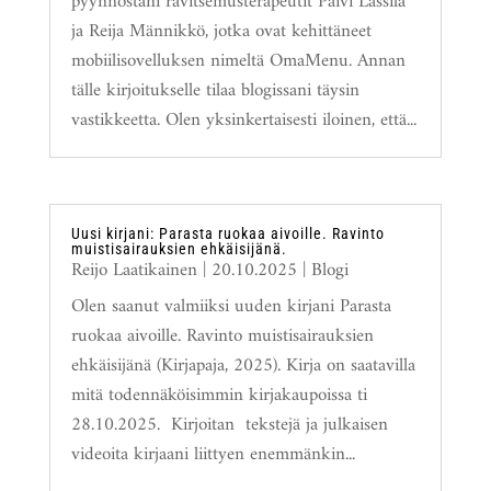
pyynnöstäni ravitsemusterapeutit Päivi Lassila
ja Reija Männikkö, jotka ovat kehittäneet
mobiilisovelluksen nimeltä OmaMenu. Annan
tälle kirjoitukselle tilaa blogissani täysin
vastikkeetta. Olen yksinkertaisesti iloinen, että...
Uusi kirjani: Parasta ruokaa aivoille. Ravinto
muistisairauksien ehkäisijänä.
Reijo Laatikainen
|
20.10.2025
|
Blogi
Olen saanut valmiiksi uuden kirjani Parasta
ruokaa aivoille. Ravinto muistisairauksien
ehkäisijänä (Kirjapaja, 2025). Kirja on saatavilla
mitä todennäköisimmin kirjakaupoissa ti
28.10.2025. Kirjoitan tekstejä ja julkaisen
videoita kirjaani liittyen enemmänkin...