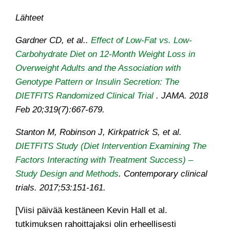
Lähteet
Gardner CD, et al..
Effect of Low-Fat vs. Low-
Carbohydrate Diet on 12-Month Weight Loss in
Overweight Adults and the Association with
Genotype Pattern or Insulin Secretion: The
DIETFITS Randomized Clinical Trial
.
JAMA
. 2018
Feb 20;319(7):667-679.
Stanton M, Robinson J, Kirkpatrick S, et al.
DIETFITS Study (Diet Intervention Examining The
Factors Interacting with Treatment Success) –
Study Design and Methods
. Contemporary clinical
trials. 2017;53:151-161.
[Viisi päivää kestäneen Kevin Hall et al.
tutkimuksen rahoittajaksi olin erheellisesti