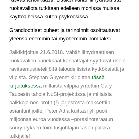
ruokavaliota tutkitaan edelleen monissa muissa
käyttöaiheissa kuten psykoosissa.
Grandioottiset puheet ja tarinoinnit osoittautuvat
yleensä enemmin tai myöhemmin hömpäksi.
Jälkikirjoitus 21.6.2018. Vähähiilihydraattisen
ruokavalion äänekkäät kannattajat syyttävät usein
ravitsemustietelijöitä taloudellisista kytköksistä ja
vilpistä. Stephan Guyenet kirjoittaa
tässä
kirjoituksessa
millaista vilppiä yritettiin Gary
Taubesin tahola NuSI-projektissa ja millaisia
palkkoja non-profit (!) järjestöstä maksettiin
asiantuntijoille. Peter Attia kuittasi yli puoli
miljoonaa euroa vuodessa –pörssinoteraatun
suuryrityksen toimitusjohtajan tason palkka
tutkijalle!