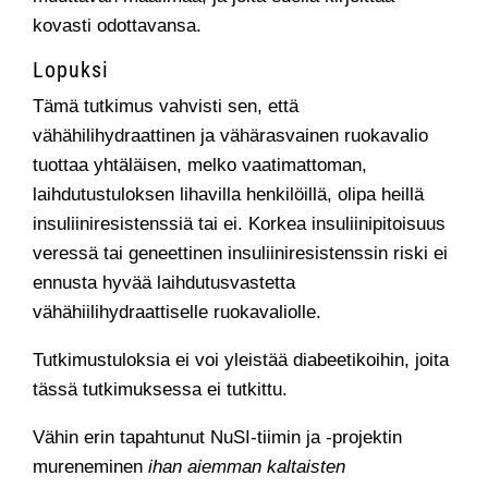
kovasti odottavansa.
Lopuksi
Tämä tutkimus vahvisti sen, että
vähähilihydraattinen ja vähärasvainen ruokavalio
tuottaa yhtäläisen, melko vaatimattoman,
laihdutustuloksen lihavilla henkilöillä, olipa heillä
insuliiniresistenssiä tai ei. Korkea insuliinipitoisuus
veressä tai geneettinen insuliiniresistenssin riski ei
ennusta hyvää laihdutusvastetta
vähähiilihydraattiselle ruokavaliolle.
Tutkimustuloksia ei voi yleistää diabeetikoihin, joita
tässä tutkimuksessa ei tutkittu.
Vähin erin tapahtunut NuSI-tiimin ja -projektin
mureneminen
ihan aiemman kaltaisten