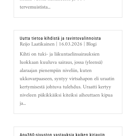
tervemuistista...
Uutta tietoa kihdistä ja ravintovalinnoista
Reijo Laatikainen
|
16.03.2026
|
Blogi
Kihti on tuki- ja liikuntaelinsairauksien
luokkaan kuuluva sairaus, jossa (yleensä)
alaraajan pienempiin niveliin, kuten
ukkovarpaaseen, syntyy virtsahapon eli uraatin
kertymisestä johtuva tulehdus. Uraatti kertyy
niveleen piikikkäiksi kiteiksi aiheuttaen kipua
ja...
Apu360-sivuston vastauksia kaiken kirjaviin