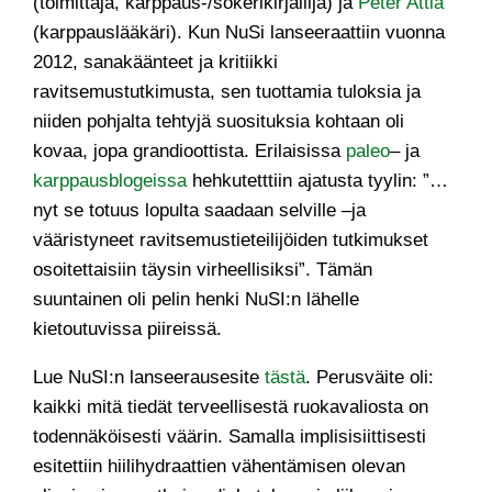
(toimittaja, karppaus-/sokerikirjailija) ja
Peter Attia
(karppauslääkäri). Kun NuSi lanseeraattiin vuonna
2012, sanakäänteet ja kritiikki
ravitsemustutkimusta, sen tuottamia tuloksia ja
niiden pohjalta tehtyjä suosituksia kohtaan oli
kovaa, jopa grandioottista. Erilaisissa
paleo
– ja
karppausblogeissa
hehkutetttiin ajatusta tyylin: ”…
nyt se totuus lopulta saadaan selville –ja
vääristyneet ravitsemustieteilijöiden tutkimukset
osoitettaisiin täysin virheellisiksi”. Tämän
suuntainen oli pelin henki NuSI:n lähelle
kietoutuvissa piireissä.
Lue NuSI:n lanseerausesite
tästä
. Perusväite oli:
kaikki mitä tiedät terveellisestä ruokavaliosta on
todennäköisesti väärin. Samalla implisisiittisesti
esitettiin hiilihydraattien vähentämisen olevan