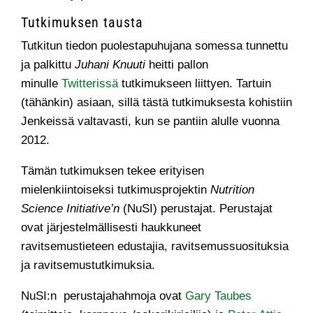
Tutkimuksen tausta
Tutkitun tiedon puolestapuhujana somessa tunnettu
ja palkittu
Juhani Knuuti
heitti pallon
minulle
Twitterissä
tutkimukseen liittyen. Tartuin
(tähänkin) asiaan, sillä tästä tutkimuksesta kohistiin
Jenkeissä valtavasti, kun se pantiin alulle vuonna
2012.
Tämän tutkimuksen tekee erityisen
mielenkiintoiseksi tutkimusprojektin
Nutrition
Science Initiative’n
(NuSI) perustajat. Perustajat
ovat järjestelmällisesti haukkuneet
ravitsemustieteen edustajia, ravitsemussuosituksia
ja ravitsemustutkimuksia.
NuSI:n perustajahahmoja ovat
Gary Taubes