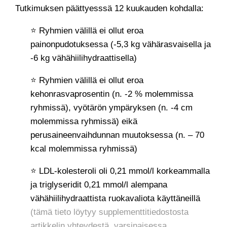
Tutkimuksen päättyesssä 12 kuukauden kohdalla:
⭐ Ryhmien välillä ei ollut eroa
painonpudotuksessa (-5,3 kg vähärasvaisella ja
-6 kg vähähiilihydraattisella)
⭐ Ryhmien välillä ei ollut eroa
kehonrasvaprosentin (n. -2 % molemmissa
ryhmissä), vyötärön ympäryksen (n. -4 cm
molemmissa ryhmissä) eikä
perusaineenvaihdunnan muutoksessa (n. – 70
kcal molemmissa ryhmissä)
⭐ LDL-kolesteroli oli 0,21 mmol/l korkeammalla
ja triglyseridit 0,21 mmol/l alempana
vähähiilihydraattista ruokavaliota käyttäneillä
(tämä tieto löytyy supplementtitiedostosta
artikkelin yhteydestä, varsinaisessa