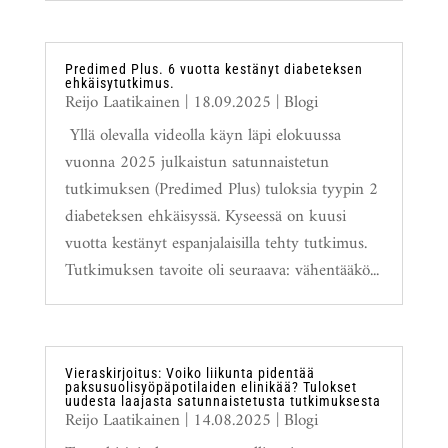
Predimed Plus. 6 vuotta kestänyt diabeteksen
ehkäisytutkimus.
Reijo Laatikainen
|
18.09.2025
|
Blogi
Yllä olevalla videolla käyn läpi elokuussa
vuonna 2025 julkaistun satunnaistetun
tutkimuksen (Predimed Plus) tuloksia tyypin 2
diabeteksen ehkäisyssä. Kyseessä on kuusi
vuotta kestänyt espanjalaisilla tehty tutkimus.
Tutkimuksen tavoite oli seuraava: vähentääkö...
Vieraskirjoitus: Voiko liikunta pidentää
paksusuolisyöpäpotilaiden elinikää? Tulokset
uudesta laajasta satunnaistetusta tutkimuksesta
Reijo Laatikainen
|
14.08.2025
|
Blogi