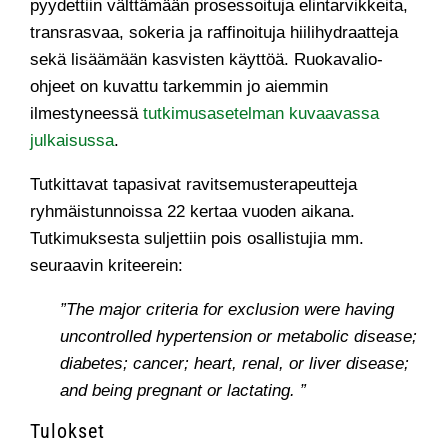
pyydettiin välttämään prosessoituja elintarvikkeita,
transrasvaa, sokeria ja raffinoituja hiilihydraatteja
sekä lisäämään kasvisten käyttöä. Ruokavalio-
ohjeet on kuvattu tarkemmin jo aiemmin
ilmestyneessä
tutkimusasetelman kuvaavassa
julkaisussa
.
Tutkittavat tapasivat ravitsemusterapeutteja
ryhmäistunnoissa 22 kertaa vuoden aikana.
Tutkimuksesta suljettiin pois osallistujia mm.
seuraavin kriteerein:
”The major criteria for exclusion were having
uncontrolled hypertension or metabolic disease;
diabetes; cancer; heart, renal, or liver disease;
and being pregnant or lactating. ”
Tulokset