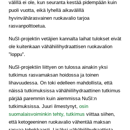
välillä ei ole, kun seuranta kestää pidempään kuin
puoli vuotta, eikä lyhellä aikavälillä
hyvinvähärasvainen ruokavalio tarjoa
rasvanpolttoetua.
NuSI-projektin vetäjien kannalta laihat tulokset eivät
ole kuitenkaan vähähiilihydraattisen ruokavalion
”loppu”.
NuSI-projektiin liittyen on tulossa ainakin yksi
tutkimus rasvamaksan hoidossa ja toinen
lihavuudessa. On toki edelleen mahdollista, että
näissä tutkimuksissa vähähiilihydraattinen tutkimus
pärjää paremmin kuin aiemmissa NuSI:n
tutkimuksissa. Juuri ilmestynyt,
osin
suomalaisvoiminkin tehty, tutkimus
viittaa siihen,
että ketogeeninen ruokavalio vähentää maksan
rasvaa tehokkaasti. Lisäksi vähähiilihydraattista