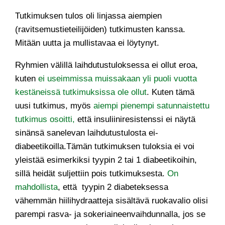
Tutkimuksen tulos oli linjassa aiempien
(ravitsemustieteilijöiden) tutkimusten kanssa.
Mitään uutta ja mullistavaa ei löytynyt.
Ryhmien välillä laihdutustuloksessa ei ollut eroa,
kuten
ei useimmissa muissakaan yli puoli vuotta
kestäneissä tutkimuksissa ole ollut
. Kuten tämä
uusi tutkimus, myös
aiempi pienempi satunnaistettu
tutkimus osoitti,
että insuliiniresistenssi ei näytä
sinänsä sanelevan laihdutustulosta ei-
diabeetikoilla.Tämän tutkimuksen tuloksia ei voi
yleistää esimerkiksi tyypin 2 tai 1 diabeetikoihin,
sillä heidät suljettiin pois tutkimuksesta.
On
mahdollista
, että tyypin 2 diabeteksessa
vähemmän hiilihydraatteja sisältävä ruokavalio olisi
parempi rasva- ja sokeriaineenvaihdunnalla, jos se