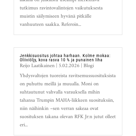
tutkimus ravintovalintojen vaikutuksesta
muistin säilymiseen hyvänä pitkälle
vanhuuteen saakka. Referoin...
Jenkkisuositus johtaa harhaan. Kolme mokaa:
Oliiviöljy, kova rasva 10 % ja punainen liha
Reijo Laatikainen
|
5.02.2026
|
Blogi
Yhdysvaltojen tuoreista ravitsemussuosituksista
on puhuttu meillä ja muualla. Moni on
suhtautunut vahvalla varauksella mihin
tahansa Trumpin MAHA-liikkeen suosituksiin,
niin näihinkin –sen verran sakeaa ovat
suosituksen takana olevan RFK Jr:n jutut olleet
eri...