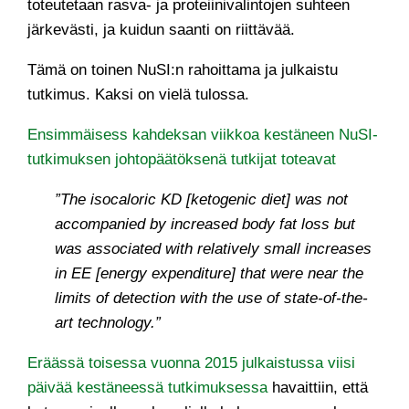
toteutetaan rasva- ja proteiinivalintojen suhteen
järkevästi, ja kuidun saanti on riittävää.
Tämä on toinen NuSI:n rahoittama ja julkaistu
tutkimus. Kaksi on vielä tulossa.
Ensimmäisess kahdeksan viikkoa kestäneen NuSI-
tutkimuksen johtopäätöksenä tutkijat toteavat
”The isocaloric KD [ketogenic diet] was not
accompanied by increased body fat loss but
was associated with relatively small increases
in EE [energy expenditure] that were near the
limits of detection with the use of state-of-the-
art technology.”
Eräässä toisessa vuonna 2015 julkaistussa viisi
päivää kestäneessä tutkimuksessa
havaittiin, että