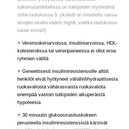
tutkimusartikkelissa on tutkijoiden myöntämä
virhe taulukossa 3, yksiköt on ilmoitettu rasva-
arvojen osalta väärin mg/dl, vaikka taulukossa
lukee mmol/l)
⭐ Verensokeriarvoissa, insuliiniarvoissa, HDL-
kolesterolissa tai verenpaineessa ei ollut eroa
ryhmien välillä
⭐ Geneettisesti insuliiniresistenssille alttiit
henkilöt eivät hyötyneet vähähiilihydraattisesta
ruokavaliosta vähärasvaista ruokavaliota
enempää vastoin tutkijoiden alkuperäistä
hypoteesia
⭐ 30 minuutin glukoosirasituskokeen
perusteella insuliiniresistenssistä kärsivät