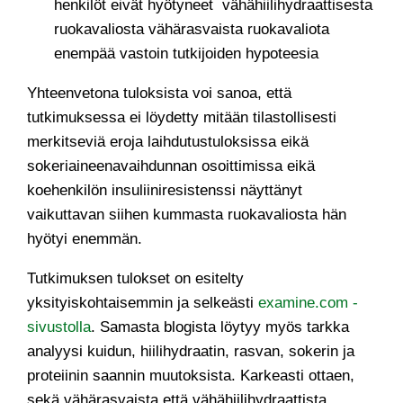
henkilöt eivät hyötyneet vähähiilihydraattisesta
ruokavaliosta vähärasvaista ruokavaliota
enempää vastoin tutkijoiden hypoteesia
Yhteenvetona tuloksista voi sanoa, että
tutkimuksessa ei löydetty mitään tilastollisesti
merkitseviä eroja laihdutustuloksissa eikä
sokeriaineenavaihdunnan osoittimissa eikä
koehenkilön insuliiniresistenssi näyttänyt
vaikuttavan siihen kummasta ruokavaliosta hän
hyötyi enemmän.
Tutkimuksen tulokset on esitelty
yksityiskohtaisemmin ja selkeästi
examine.com -
sivustolla
. Samasta blogista löytyy myös tarkka
analyysi kuidun, hiilihydraatin, rasvan, sokerin ja
proteiinin saannin muutoksista. Karkeasti ottaen,
sekä vähärasvaista että vähähiilihydraattista