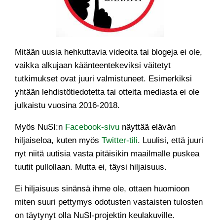
Mitään uusia hehkuttavia videoita tai blogeja ei ole,
vaikka alkujaan käänteentekeviksi väitetyt
tutkimukset ovat juuri valmistuneet. Esimerkiksi
yhtään lehdistötiedotetta tai otteita mediasta ei ole
julkaistu vuosina 2016-2018.
Myös NuSI:n
Facebook-sivu
näyttää elävän
hiljaiseloa, kuten myös
Twitter-tili
. Luulisi, että juuri
nyt niitä uutisia vasta pitäisikin maailmalle puskea
tuutit pullollaan. Mutta ei, täysi hiljaisuus.
Ei hiljaisuus sinänsä ihme ole, ottaen huomioon
miten suuri pettymys odotusten vastaisten tulosten
on täytynyt olla NuSI-projektin keulakuville.