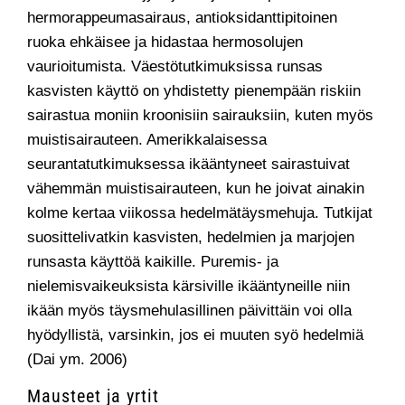
hermorappeumasairaus, antioksidanttipitoinen
ruoka ehkäisee ja hidastaa hermosolujen
vaurioitumista. Väestötutkimuksissa runsas
kasvisten käyttö on yhdistetty pienempään riskiin
sairastua moniin kroonisiin sairauksiin, kuten myös
muistisairauteen. Amerikkalaisessa
seurantatutkimuksessa ikääntyneet sairastuivat
vähemmän muistisairauteen, kun he joivat ainakin
kolme kertaa viikossa hedelmätäysmehuja. Tutkijat
suosittelivatkin kasvisten, hedelmien ja marjojen
runsasta käyttöä kaikille. Puremis- ja
nielemisvaikeuksista kärsiville ikääntyneille niin
ikään myös täysmehulasillinen päivittäin voi olla
hyödyllistä, varsinkin, jos ei muuten syö hedelmiä
(Dai ym. 2006)
Mausteet ja yrtit