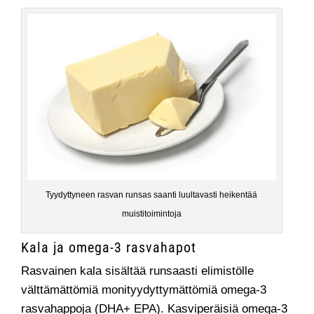
Tyydyttyneen rasvan runsas saanti luultavasti heikentää
muistitoimintoja
Kala ja omega-3 rasvahapot
Rasvainen kala sisältää runsaasti elimistölle
välttämättömiä monityydyttymättömiä omega-3
rasvahappoja (DHA+ EPA). Kasviperäisiä omega-3