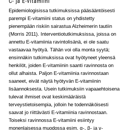
C- ja E-vitamiini
Epidemiologisissa tutkimuksissa pääsääntöisesti
parempi E-vitamiini status on yhdistetty
pienempään riskiin sairastua Alzheimerin tautiin
(Morris 2011). Interventiotutkimuksissa, joissa on
annettu E-vitamiinia ravintolisänä, ei ole saatu
vastaavaa hyötyä. Tähän voi olla monta syytä;
ensinnäkin tutkimuksissa ovat hyötyneet yleensä
henkilöt, joiden E-vitamiinin saanti ravinnosta on
ollut alhaista. Paljon E-vitamiinia ravinnostaan
saaneet, eivät näytä hyötyvän E-vitamiinin
lisäannoksesta. Usein tutkimuksiin vapaaehtoisena
tulevat ihmiset ovat keskimääräistä
terveystietoisempia, jolloin he todennäköisesti
saavat jo riittävästi E-vitamiinia ravinnostaan.
Toiseksi ravinnossa E-vitamiini esiintyy
monenlaisessa muodossa esim. α-, β- ja γ-