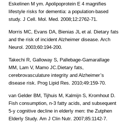
Eskelinen M ym. Apolipoprotein E 4 magnifies
lifestyle risks for dementia: a population-based
study. J Cell. Mol. Med. 2008;12:2762-71.
Morris MC, Evans DA, Bienias JL et al. Dietary fats
and the risk of incident Alzheimer disease. Arch
Neurol. 2003;60:194-200.
Takechi R, Galloway S, Pallebage-Gamarallage
MM, Lam V, Mamo JC.Dietary fats,
cerebrovasculature integrity and Alzheimer’s
disease risk. Prog Lipid Res. 2010;49:159-70.
van Gelder BM, Tijhuis M, Kalmijn S, Kromhout D.
Fish consumption, n-3 fatty acids, and subsequent
5-y cognitive decline in elderly men: the Zutphen
Elderly Study. Am J Clin Nutr. 2007;85:1142-7.