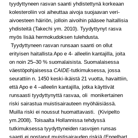
tyydyttyneen rasvan saanti yhdistettynä korkeaan
kolesteroliin voi aiheuttaa aivoja suojaavan veri-
aivoesteen häiriön, jolloin aivoihin pääsee haitallisia
yhdisteitä (Takechi ym. 2010). Tyydyttynyt rasva
myös lisää hermokudoksen tulehdusta.
Tyydyttyneen rasvan runsaan saanti on ollut
erityisen haitallista Apo e 4- alleelin kantajilla, joita
on noin 25–30 % suomalaisista. Suomalaisessa
väestöpohjaisessa
CAIDE
-tutkimuksessa, jossa
seurattiin n. 1450 keski-ikäistä 21 vuotta, havaittiin,
että Apo e 4 –alleelin kantajilla, jotka käyttivät
runsaasti tyydyttynyttä rasvaa, oli monikertainen
riski sairastua muistisairauteen myöhäisiässä.
Muilla riski ei noussut huomattavasti. (Kivipelto
ym.2008). Toisaalta Hollannissa tehdyssä
tutkimuksessa tyydyttyneiden rasvojen runsas
saanti ei nostanut muistisairauden riskiä (Engelhart