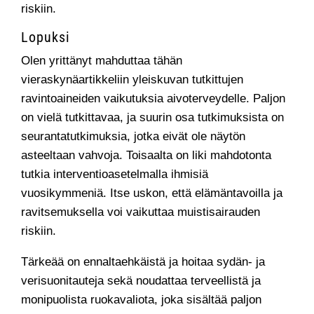
riskiin.
Lopuksi
Olen yrittänyt mahduttaa tähän
vieraskynäartikkeliin yleiskuvan tutkittujen
ravintoaineiden vaikutuksia aivoterveydelle. Paljon
on vielä tutkittavaa, ja suurin osa tutkimuksista on
seurantatutkimuksia, jotka eivät ole näytön
asteeltaan vahvoja. Toisaalta on liki mahdotonta
tutkia interventioasetelmalla ihmisiä
vuosikymmeniä. Itse uskon, että elämäntavoilla ja
ravitsemuksella voi vaikuttaa muistisairauden
riskiin.
Tärkeää on ennaltaehkäistä ja hoitaa sydän- ja
verisuonitauteja sekä noudattaa terveellistä ja
monipuolista ruokavaliota, joka sisältää paljon