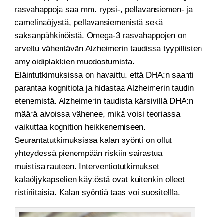
rasvahappoja saa mm. rypsi-, pellavansiemen- ja
camelinaöjystä, pellavansiemenistä sekä
saksanpähkinöistä. Omega-3 rasvahappojen on
arveltu vähentävän Alzheimerin taudissa tyypillisten
amyloidiplakkien muodostumista.
Eläintutkimuksissa on havaittu, että DHA:n saanti
parantaa kognitiota ja hidastaa Alzheimerin taudin
etenemistä. Alzheimerin taudista kärsivillä DHA:n
määrä aivoissa vähenee, mikä voisi teoriassa
vaikuttaa kognition heikkenemiseen.
Seurantatutkimuksissa kalan syönti on ollut
yhteydessä pienempään riskiin sairastua
muistisairauteen. Interventiotutkimukset
kalaöljykapselien käytöstä ovat kuitenkin olleet
ristiriitaisia. Kalan syöntiä taas voi suositellla.