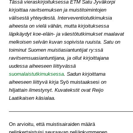
Tässä vieraskirjoituksessa ETM Satu Jyväkorpi
kirjoittaa ravitsemuksen ja muistitoimintojen
välisestä yhteydestä. Interveventiotutkimuksia
aiheesta on vielä vähän, mutta kirjoituksessa
läpikäydyt koe-eläin- ja väestötutkimukset maalavat
melkoisen selvän kuvan sopivista ruuista. Satu on
toiminut Suomen muistiasiantuntijat ry:ssä
ravitsemsuasiantuntijana, ja ollut kirjoittajana
uudessa aiheeseen liittyvässä
suomalaistutkimuksessa
. Sadun kirjoittama
aiheeseen liittyvä kirja
Syö muistaaksesi
on
hiljattain ilmestynyt. Kuvatekstit ovat Reijo
Laatikaisen käsialaa.
—————————————————————————
On arvioitu, että muistisairaiden määrä
nelinkertaistuisi seuraavan neljänkymmenen