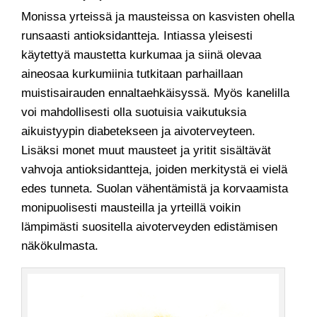
Monissa yrteissä ja mausteissa on kasvisten ohella
runsaasti antioksidantteja. Intiassa yleisesti
käytettyä maustetta kurkumaa ja siinä olevaa
aineosaa kurkumiinia tutkitaan parhaillaan
muistisairauden ennaltaehkäisyssä. Myös kanelilla
voi mahdollisesti olla suotuisia vaikutuksia
aikuistyypin diabetekseen ja aivoterveyteen.
Lisäksi monet muut mausteet ja yritit sisältävät
vahvoja antioksidantteja, joiden merkitystä ei vielä
edes tunneta. Suolan vähentämistä ja korvaamista
monipuolisesti mausteilla ja yrteillä voikin
lämpimästi suositella aivoterveyden edistämisen
näkökulmasta.