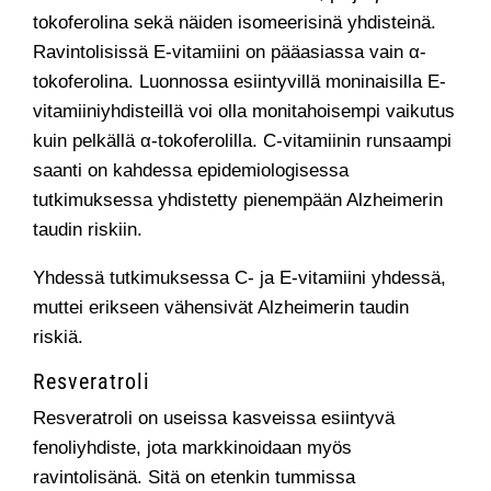
tokoferolina sekä näiden isomeerisinä yhdisteinä.
Ravintolisissä E-vitamiini on pääasiassa vain α-
tokoferolina. Luonnossa esiintyvillä moninaisilla E-
vitamiiniyhdisteillä voi olla monitahoisempi vaikutus
kuin pelkällä α-tokoferolilla. C-vitamiinin runsaampi
saanti on kahdessa epidemiologisessa
tutkimuksessa yhdistetty pienempään Alzheimerin
taudin riskiin.
Yhdessä tutkimuksessa C- ja E-vitamiini yhdessä,
muttei erikseen vähensivät Alzheimerin taudin
riskiä.
Resveratroli
Resveratroli on useissa kasveissa esiintyvä
fenoliyhdiste, jota markkinoidaan myös
ravintolisänä. Sitä on etenkin tummissa