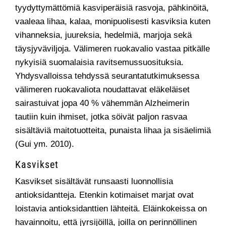
tyydyttymättömiä kasviperäisiä rasvoja, pähkinöitä,
vaaleaa lihaa, kalaa, monipuolisesti kasviksia kuten
vihanneksia, juureksia, hedelmiä, marjoja sekä
täysjyväviljoja. Välimeren ruokavalio vastaa pitkälle
nykyisiä suomalaisia ravitsemussuosituksia.
Yhdysvalloissa tehdyssä seurantatutkimuksessa
välimeren ruokavaliota noudattavat eläkeläiset
sairastuivat jopa 40 % vähemmän Alzheimerin
tautiin kuin ihmiset, jotka söivät paljon rasvaa
sisältäviä maitotuotteita, punaista lihaa ja sisäelimiä
(Gui ym. 2010).
Kasvikset
Kasvikset sisältävät runsaasti luonnollisia
antioksidantteja. Etenkin kotimaiset marjat ovat
loistavia antioksidanttien lähteitä. Eläinkokeissa on
havainnoitu, että jyrsijöillä, joilla on perinnöllinen