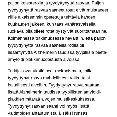
paljon kolesterolia ja tyydyttynyttä rasvaa. Paljon
tyydyttynyttä rasvaa saaneet rotat eivät muistaneet
niille aikaisemmin opetettuja tehtäviä kahden
kuukauden jälkeen, kun taas vähärasvaisella
ruokavaliolla olleet rotat pystyivät suorittamaan ne.
Kolmannessa tutkimuksessa havaittiin, että paljon
tyydyttynyttä rasvaa saaneilla rotilla oli
lisääntynyttä Alzheimerin taudissa tyypillisiä beeta-
amyloidi plakkimuodostusta aivoissa.
Tutkijat ovat yksilöineet mekanismeja, joilla
tyydyttynyt rasva mahdollisesti vaikuttaisi
haitallisesti aivoihin. Tyydyttynyt rasva saattaa
lisätä Alzheimerin taudissa tyypillisten amyloidi-
plakkien määrää aivojen muistikeskuksessa.
Tyydyttynyt rasvan saanti voi myös lisätä
valtimoiden ahtautumista. Lisäksi runsas