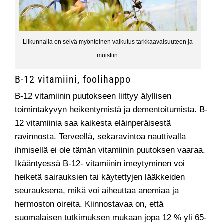
Liikunnalla on selvä myönteinen vaikutus tarkkaavaisuuteen ja
muistiin.
B-12 vitamiini, foolihappo
B-12 vitamiinin puutokseen liittyy älyllisen
toimintakyvyn heikentymistä ja dementoitumista. B-
12 vitamiinia saa kaikesta eläinperäisestä
ravinnosta. Terveellä, sekaravintoa nauttivalla
ihmisellä ei ole tämän vitamiinin puutoksen vaaraa.
Ikääntyessä B-12- vitamiinin imeytyminen voi
heiketä sairauksien tai käytettyjen lääkkeiden
seurauksena, mikä voi aiheuttaa anemiaa ja
hermoston oireita. Kiinnostavaa on, että
suomalaisen tutkimuksen mukaan jopa 12 % yli 65-