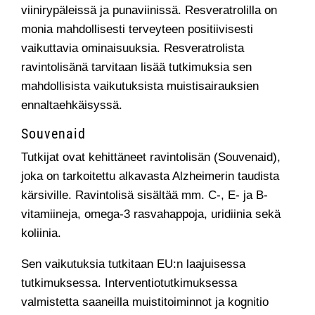
viinirypäleissä ja punaviinissä. Resveratrolilla on
monia mahdollisesti terveyteen positiivisesti
vaikuttavia ominaisuuksia. Resveratrolista
ravintolisänä tarvitaan lisää tutkimuksia sen
mahdollisista vaikutuksista muistisairauksien
ennaltaehkäisyssä.
Souvenaid
Tutkijat ovat kehittäneet ravintolisän (Souvenaid),
joka on tarkoitettu alkavasta Alzheimerin taudista
kärsiville. Ravintolisä sisältää mm. C-, E- ja B-
vitamiineja, omega-3 rasvahappoja, uridiinia sekä
koliinia.
Sen vaikutuksia tutkitaan EU:n laajuisessa
tutkimuksessa. Interventiotutkimuksessa
valmistetta saaneilla muistitoiminnot ja kognitio