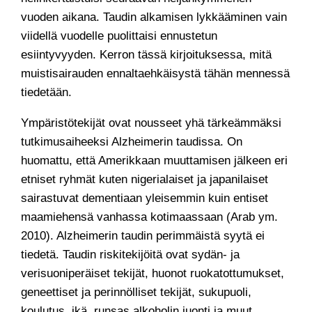
vuoden aikana. Taudin alkamisen lykkääminen vain
viidellä vuodelle puolittaisi ennustetun
esiintyvyyden. Kerron tässä kirjoituksessa, mitä
muistisairauden ennaltaehkäisystä tähän mennessä
tiedetään.
Ympäristötekijät ovat nousseet yhä tärkeämmäksi
tutkimusaiheeksi Alzheimerin taudissa. On
huomattu, että Amerikkaan muuttamisen jälkeen eri
etniset ryhmät kuten nigerialaiset ja japanilaiset
sairastuvat dementiaan yleisemmin kuin entiset
maamiehensä vanhassa kotimaassaan (Arab ym.
2010). Alzheimerin taudin perimmäistä syytä ei
tiedetä. Taudin riskitekijöitä ovat sydän- ja
verisuoniperäiset tekijät, huonot ruokatottumukset,
geneettiset ja perinnölliset tekijät, sukupuoli,
koulutus, ikä, runsas alkoholin juonti ja muut