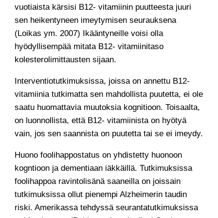
vuotiaista kärsisi B12- vitamiinin puutteesta juuri
sen heikentyneen imeytymisen seurauksena
(Loikas ym. 2007) Ikääntyneille voisi olla
hyödyllisempää mitata B12- vitamiinitaso
kolesterolimittausten sijaan.
Interventiotutkimuksissa, joissa on annettu B12-
vitamiinia tutkimatta sen mahdollista puutetta, ei ole
saatu huomattavia muutoksia kognitioon. Toisaalta,
on luonnollista, että B12- vitamiinista on hyötyä
vain, jos sen saannista on puutetta tai se ei imeydy.
Huono foolihappostatus on yhdistetty huonoon
kogntioon ja dementiaan iäkkäillä. Tutkimuksissa
foolihappoa ravintolisänä saaneilla on joissain
tutkimuksissa ollut pienempi Alzheimerin taudin
riski. Amerikassa tehdyssä seurantatutkimuksissa