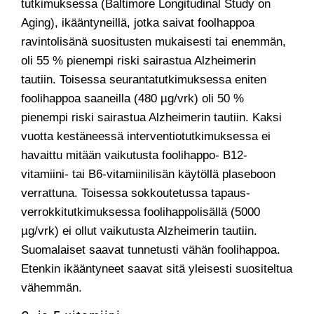
tutkimuksessa (Baltimore Longitudinal Study on
Aging), ikääntyneillä, jotka saivat foolhappoa
ravintolisänä suositusten mukaisesti tai enemmän,
oli 55 % pienempi riski sairastua Alzheimerin
tautiin. Toisessa seurantatutkimuksessa eniten
foolihappoa saaneilla (480 µg/vrk) oli 50 %
pienempi riski sairastua Alzheimerin tautiin. Kaksi
vuotta kestäneessä interventiotutkimuksessa ei
havaittu mitään vaikutusta foolihappo- B12-
vitamiini- tai B6-vitamiinilisän käytöllä plaseboon
verrattuna. Toisessa sokkoutetussa tapaus-
verrokkitutkimuksessa foolihappolisällä (5000
µg/vrk) ei ollut vaikutusta Alzheimerin tautiin.
Suomalaiset saavat tunnetusti vähän foolihappoa.
Etenkin ikääntyneet saavat sitä yleisesti suositeltua
vähemmän.