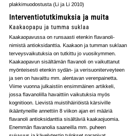
plakkimuodostusta (Li ja Li 2010)
Interventiotutkimuksia ja muita
Kaakaopapu ja tumma suklaa
Kaakaopavussa on runsaasti etenkin flavanoli-
nimistä antioksidanttia. Kaakaon ja tumman suklaan
terveysvaikutuksia on tutkittu jo vuosikymmen.
Kaakaopavun sisältämän flavanoli on vaikuttanut
myönteisesti etenkin sydän- ja verisuoniterveyteen
ja sen on havaittu mm. alentavan verenpainetta.
Viime vuonna julkaistiin ensimmäinen artikkeli,
jossa flavanolilla havaittiin vaikutuksia myös
kognitioon. Lievistä muistihäiriöistä kärsiville
ikääntyneille annettiin 8 viikon ajan eri määriä
flavanoli antioksidanttia sisältäviä kaakaojuomia.
Enemmän flavanolia saaneilla mm. puheen
sujuvuus ja kävelytestin tulokset paranivat