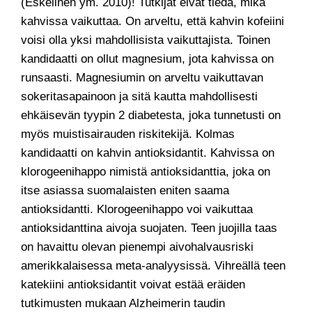
(Eskelinen ym. 2010)! Tutkijat eivät tiedä, mikä
kahvissa vaikuttaa. On arveltu, että kahvin kofeiini
voisi olla yksi mahdollisista vaikuttajista. Toinen
kandidaatti on ollut magnesium, jota kahvissa on
runsaasti. Magnesiumin on arveltu vaikuttavan
sokeritasapainoon ja sitä kautta mahdollisesti
ehkäisevän tyypin 2 diabetesta, joka tunnetusti on
myös muistisairauden riskitekijä. Kolmas
kandidaatti on kahvin antioksidantit. Kahvissa on
klorogeenihappo nimistä antioksidanttia, joka on
itse asiassa suomalaisten eniten saama
antioksidantti. Klorogeenihappo voi vaikuttaa
antioksidanttina aivoja suojaten. Teen juojilla taas
on havaittu olevan pienempi aivohalvausriski
amerikkalaisessa meta-analyysissä. Vihreällä teen
katekiini antioksidantit voivat estää eräiden
tutkimusten mukaan Alzheimerin taudin