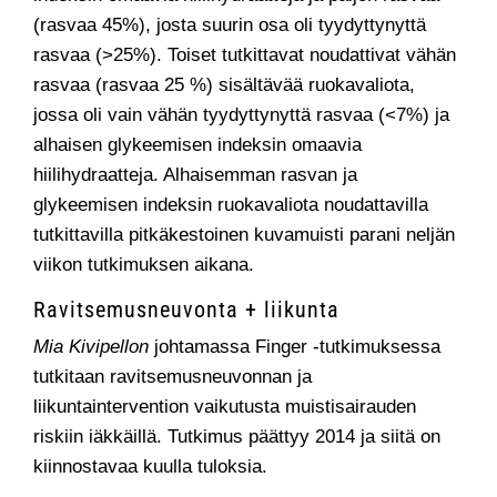
(rasvaa 45%), josta suurin osa oli tyydyttynyttä
rasvaa (>25%). Toiset tutkittavat noudattivat vähän
rasvaa (rasvaa 25 %) sisältävää ruokavaliota,
jossa oli vain vähän tyydyttynyttä rasvaa (<7%) ja
alhaisen glykeemisen indeksin omaavia
hiilihydraatteja. Alhaisemman rasvan ja
glykeemisen indeksin ruokavaliota noudattavilla
tutkittavilla pitkäkestoinen kuvamuisti parani neljän
viikon tutkimuksen aikana.
Ravitsemusneuvonta + liikunta
Mia Kivipellon
johtamassa Finger -tutkimuksessa
tutkitaan ravitsemusneuvonnan ja
liikuntaintervention vaikutusta muistisairauden
riskiin iäkkäillä. Tutkimus päättyy 2014 ja siitä on
kiinnostavaa kuulla tuloksia.