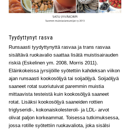
Tyydyttynyt rasva
Runsaasti tyydyttynyttä rasvaa ja trans rasvaa
sisältävä ruokavalio saattaa lisätä muistisairauden
riskiä (Eskelinen ym. 2008, Morris 2011).
Eläinkokeissa jyrsijöille syötettiin kahdeksan viikon
ajan runsaasti kookosöljyä tai soijaöljyä. Soijaöljyä
saaneet rotat suoriutuivat paremmin muistia
mittaavista testeistä kuin kookosöljyä saaneet
rotat. Lisäksi kookosöljyä saaneiden rottien
triglyseridi-, kokonaiskolesteroli- ja LDL- arvot
olivat paljon korkeammat. Toisessa tutkimuksessa,
jossa rotille syötettiin ruokavaliota, joka sisälsi