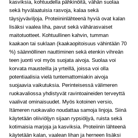
kasviksia, kohtuudella pähkinöitä, vähän suolaa
sekä hyvälaatuisia rasvoja, kalaa sekä
täysjyväviljoja. Proteiininlähteenä hyviä ovat kalan
lisäksi vaalea liha, pavut sekä vähärasvaiset
maitotuotteet. Kohtuullinen kahvin, tumman
kaakaon tai suklaan (kaakaopitoisuus vähintään 70
%) säännöllinen nauttiminen sekä etenkin vihreän
teen juonti voi myös suojata aivoja. Suolaa voi
korvata mausteilla ja yrteillä, joissa voi olla
potentiaalisia vielä tuntemattomiakin aivoja
suojaavia vaikutuksia. Perinteisessä välimeren
ruokavaliossa yhdistyvät ravintoaineiden terveyttä
vaalivat ominaisuudet. Myös kotoinen versio,
Itämeren ruokavalio noudattaa samoja linjoja. Siinä
käytetään oliiviöljyn sijaan rypsiöljyä, ruista sekä
kotimaisia marjoja ja kasviksia. Proteiinin lähteenä
käytetään kalan, vaalean lihan ja herneen lisäksi