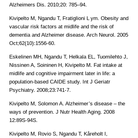
Alzheimers Dis. 2010;20: 785–94.
Kivipelto M, Ngandu T, Fratiglioni L ym. Obesity and
vascular risk factors at midlife and the risk of
dementia and Alzheimer disease. Arch Neurol. 2005
Oct;62(10):1556-60.
Eskelinen MH, Ngandu T, Helkala EL, Tuomilehto J,
Nissinen A, Soininen H, Kivipelto M. Fat intake at
midlife and cognitive impairment later in life: a
population-based CAIDE study. Int J Geriatr
Psychiatry. 2008;23:741-7.
Kivipelto M, Solomon A. Alzheimer’s disease – the
ways of prevention. J Nutr Health Aging. 2008
12:89S-94S.
Kivipelto M, Rovio S, Ngandu T, Kåreholt I,