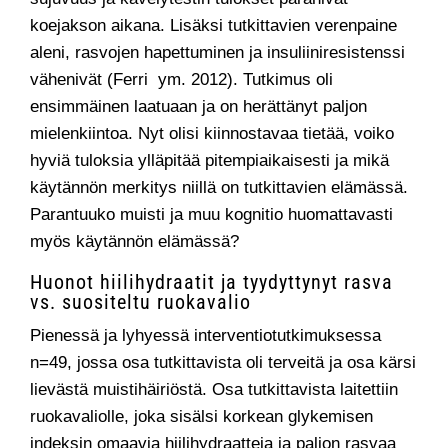
koejakson aikana. Lisäksi tutkittavien verenpaine
aleni, rasvojen hapettuminen ja insuliiniresistenssi
vähenivät (Ferri ym. 2012). Tutkimus oli
ensimmäinen laatuaan ja on herättänyt paljon
mielenkiintoa. Nyt olisi kiinnostavaa tietää, voiko
hyviä tuloksia ylläpitää pitempiaikaisesti ja mikä
käytännön merkitys niillä on tutkittavien elämässä.
Parantuuko muisti ja muu kognitio huomattavasti
myös käytännön elämässä?
Huonot hiilihydraatit ja tyydyttynyt rasva
vs. suositeltu ruokavalio
Pienessä ja lyhyessä interventiotutkimuksessa
n=49, jossa osa tutkittavista oli terveitä ja osa kärsi
lievästä muistihäiriöstä. Osa tutkittavista laitettiin
ruokavaliolle, joka sisälsi korkean glykemisen
indeksin omaavia hiilihydraatteja ja paljon rasvaa