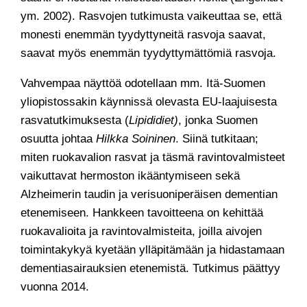
ym. 2002). Rasvojen tutkimusta vaikeuttaa se, että
monesti enemmän tyydyttyneitä rasvoja saavat,
saavat myös enemmän tyydyttymättömiä rasvoja.
Vahvempaa näyttöä odotellaan mm. Itä-Suomen
yliopistossakin käynnissä olevasta EU-laajuisesta
rasvatutkimuksesta (
Lipididiet)
, jonka Suomen
osuutta johtaa
Hilkka Soininen
. Siinä tutkitaan;
miten ruokavalion rasvat ja täsmä ravintovalmisteet
vaikuttavat hermoston ikääntymiseen sekä
Alzheimerin taudin ja verisuoniperäisen dementian
etenemiseen. Hankkeen tavoitteena on kehittää
ruokavalioita ja ravintovalmisteita, joilla aivojen
toimintakykyä kyetään ylläpitämään ja hidastamaan
dementiasairauksien etenemistä. Tutkimus päättyy
vuonna 2014.